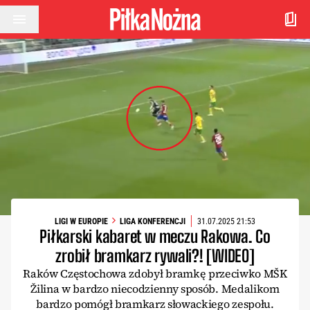
Przejdź do treści
LIGI W EUROPIE
LIGA KONFERENCJI
31.07.2025 21:53
Piłkarski kabaret w meczu Rakowa. Co
zrobił bramkarz rywali?! [WIDEO]
Raków Częstochowa zdobył bramkę przeciwko MŠK
Žilina w bardzo niecodzienny sposób. Medalikom
bardzo pomógł bramkarz słowackiego zespołu.