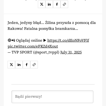
Jeden, jedyny błąd… Żilina przyszła z pomocą dla
Rakowa! Fatalna pomyłka bramkarza…
🔴📲 Oglądaj online ▶️
https://t.co/dEoNFoVFlf
pic.twitter.com/eFKZd4Xout
— TVP SPORT (@sport_tvppl)
July 31, 2025