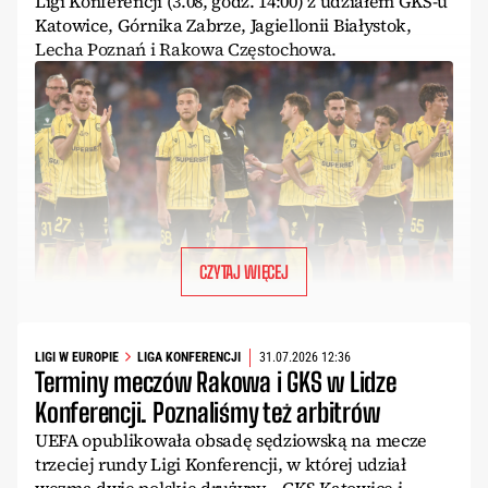
Ligi Konferencji (3.08, godz. 14:00) z udziałem GKS-u
Katowice, Górnika Zabrze, Jagiellonii Białystok,
Lecha Poznań i Rakowa Częstochowa.
CZYTAJ WIĘCEJ
LIGI W EUROPIE
LIGA KONFERENCJI
31.07.2026 12:36
Terminy meczów Rakowa i GKS w Lidze
Konferencji. Poznaliśmy też arbitrów
UEFA opublikowała obsadę sędziowską na mecze
trzeciej rundy Ligi Konferencji, w której udział
wezmą dwie polskie drużyny – GKS Katowice i