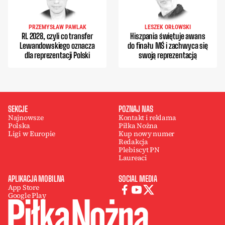
PRZEMYSŁAW PAWLAK
LESZEK ORŁOWSKI
RL 2028, czyli co transfer
Hiszpania świętuje awans
Lewandowskiego oznacza
do finału MŚ i zachwyca się
dla reprezentacji Polski
swoją reprezentacją
SEKCJE
POZNAJ NAS
Najnowsze
Kontakt i reklama
Polska
Piłka Nożna
Ligi w Europie
Kup nowy numer
Redakcja
Plebiscyt PN
Laureaci
APLIKACJA MOBILNA
SOCIAL MEDIA
App Store
Google Play