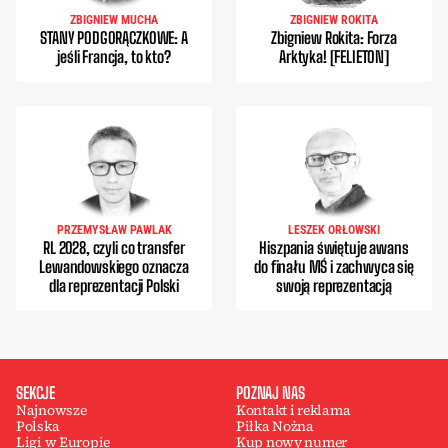
ZBIGNIEW MUCHA
ZBIGNIEW ROKITA
STANY PODGORĄCZKOWE: A
Zbigniew Rokita: Forza
jeśli Francja, to kto?
Arktyka! [FELIETON]
PRZEMYSŁAW PAWLAK
LESZEK ORŁOWSKI
RL 2028, czyli co transfer
Hiszpania świętuje awans
Lewandowskiego oznacza
do finału MŚ i zachwyca się
dla reprezentacji Polski
swoją reprezentacją
SEKCJE
POZNAJ NAS
Najnowsze
Kontakt i reklama
Polska
Piłka Nożna
Ligi w Europie
Kup nowy numer