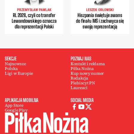
PRZEMYSŁAW PAWLAK
LESZEK ORŁOWSKI
RL 2028, czyli co transfer
Hiszpania świętuje awans
Lewandowskiego oznacza
do finału MŚ i zachwyca się
dla reprezentacji Polski
swoją reprezentacją
SEKCJE
POZNAJ NAS
Najnowsze
Kontakt i reklama
Polska
Piłka Nożna
Ligi w Europie
Kup nowy numer
Redakcja
Plebiscyt PN
Laureaci
APLIKACJA MOBILNA
SOCIAL MEDIA
App Store
Google Play