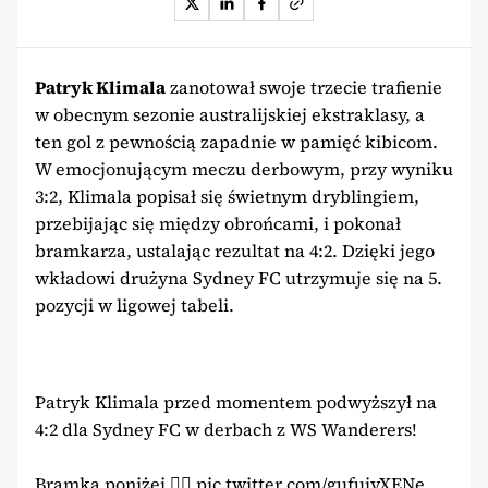
Patryk Klimala
zanotował swoje trzecie trafienie
w obecnym sezonie australijskiej ekstraklasy, a
ten gol z pewnością zapadnie w pamięć kibicom.
W emocjonującym meczu derbowym, przy wyniku
3:2, Klimala popisał się świetnym dryblingiem,
przebijając się między obrońcami, i pokonał
bramkarza, ustalając rezultat na 4:2. Dzięki jego
wkładowi drużyna Sydney FC utrzymuje się na 5.
pozycji w ligowej tabeli.
Patryk Klimala przed momentem podwyższył na
4:2 dla Sydney FC w derbach z WS Wanderers!
Bramka poniżej 👇🏻
pic.twitter.com/gufujyXENe