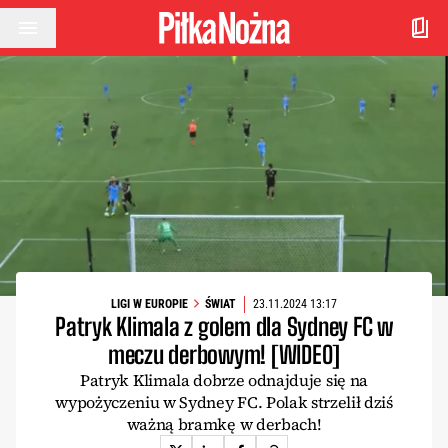
Przejdź do treści
LIGI W EUROPIE
ŚWIAT
23.11.2024 13:17
Patryk Klimala z golem dla Sydney FC w
meczu derbowym! [WIDEO]
Patryk Klimala dobrze odnajduje się na
wypożyczeniu w Sydney FC. Polak strzelił dziś
ważną bramkę w derbach!