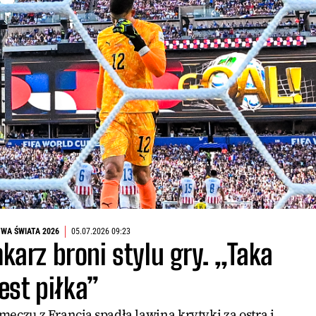
WA ŚWIATA 2026
05.07.2026 09:23
arz broni stylu gry. „Taka
jest piłka”
eczu z Francją spadła lawina krytyki za ostrą i