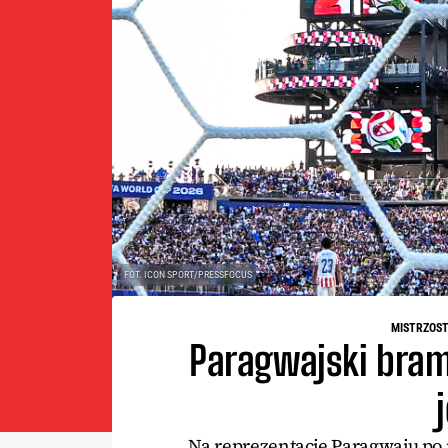
FOT. ICON SPORT/PRESSFOCUS
MISTRZOST
Paragwajski bramk
Na reprezentację Paragwaju po m