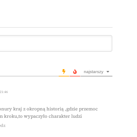
najstarszy
 21:46
onury kraj z okropną historią ,gdzie przemoc
m kroku,to wypaczyło charakter ludzi
edz