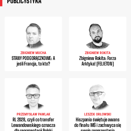
PUBLICYSTYKA
ZBIGNIEW MUCHA
ZBIGNIEW ROKITA
STANY PODGORĄCZKOWE: A
Zbigniew Rokita: Forza
jeśli Francja, to kto?
Arktyka! [FELIETON]
PRZEMYSŁAW PAWLAK
LESZEK ORŁOWSKI
RL 2028, czyli co transfer
Hiszpania świętuje awans
Lewandowskiego oznacza
do finału MŚ i zachwyca się
dla reprezentacji Polski
swoją reprezentacją