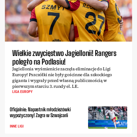
Wielkie zwycięstwo Jagiellonii! Rangers
poległo na Podlasiu!
Jagiellonia wyśmienicie zaczęła eliminacje do Ligi
Europy! Pszczółki nie były gościnne dla szkockiego
giganta i wygrały przed własną publicznością w
pierwszym starciu 3. rundy el. LE.
LIGA EUROPY
Oficjalnie: Napastnik młodzieżówki
wypożyczony! Zagra w Szwajcarii
INNE LIGI