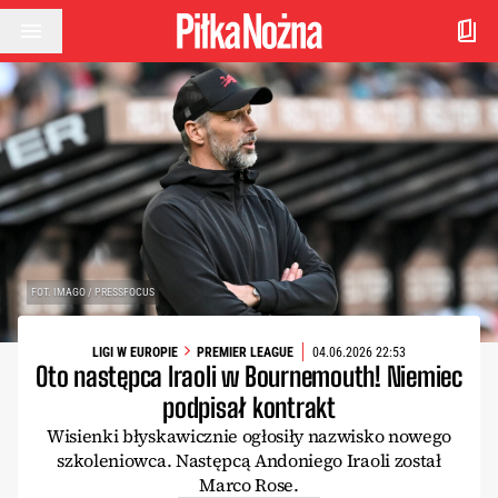
Przejdź do treści
FOT. IMAGO / PRESSFOCUS
LIGI W EUROPIE
PREMIER LEAGUE
04.06.2026 22:53
Oto następca Iraoli w Bournemouth! Niemiec
podpisał kontrakt
Wisienki błyskawicznie ogłosiły nazwisko nowego
szkoleniowca. Następcą Andoniego Iraoli został
Marco Rose.