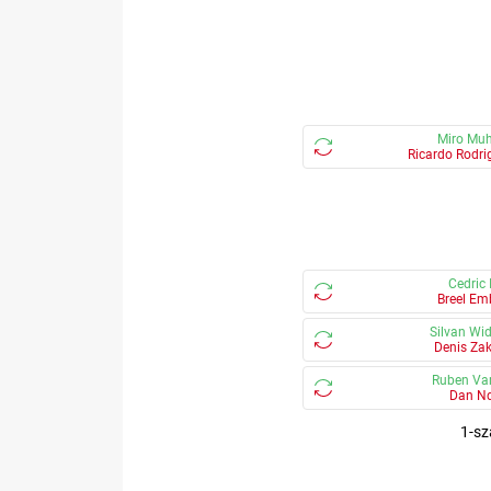
Miro Mu
Ricardo Rodri
Cedric 
Breel Em
Silvan Wi
Denis Zak
Ruben Va
Dan N
1-s