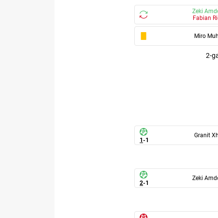
Zeki Amd
Fabian Ri
Miro Mu
2-
Granit X
1
-
1
Zeki Amd
2
-
1