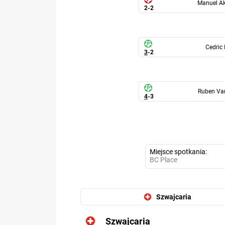
Manuel Ak
2
-
2
Cedric 
3
-
2
Ruben Va
4
-
3
Miejsce spotkania
BC Place
Szwajcaria
Szwajcaria
6