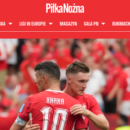
SKA
LIGI W EUROPIE
MAGAZYN
GALA PN
BUKMACH