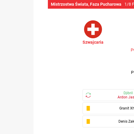
Mistrzostwa Świata, Faza Pucharowa
1/8 
Szwajcaria
P
Djibri
Ardon Jas
Granit X
Denis Zak