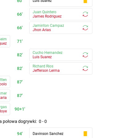
60'
Luis Suarez
Juan Quintero
66'
James Rodriguez
Jaminton Campaz
66'
Jhon Arias
heim
71'
guez
Cucho Hernandez
82'
Luis Suarez
Richard Rios
82'
Jefferson Lerma
Itten
87'
bolo
dmer
87'
aria
rgas
90+1'
doye
za połowa dogrywki
:
0
-
0
94'
Davinson Sanchez