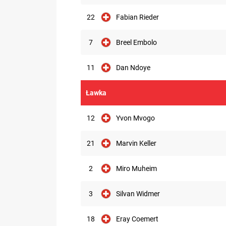
22
Fabian Rieder
7
Breel Embolo
11
Dan Ndoye
Ławka
12
Yvon Mvogo
21
Marvin Keller
2
Miro Muheim
3
Silvan Widmer
18
Eray Coemert