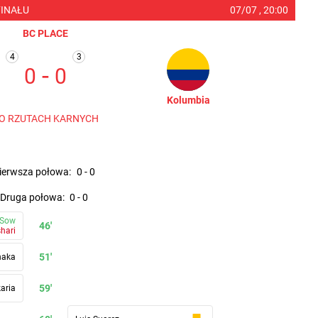
FINAŁU
07/07 ,
20:00
BC PLACE
4
3
-
0
0
Kolumbia
O RZUTACH KARNYCH
pierwsza połowa
:
0
-
0
druga połowa
:
0
-
0
l Sow
46'
hari
51'
haka
59'
aria