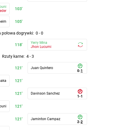
ouni
103'
eder
105'
heim
ga połowa dogrywki
:
0
-
0
Yerry Mina
118'
Jhon Lucumi
rzuty karne
:
4
-
3
121'
Juan Quintero
0
-
1
121'
haka
121'
Davinson Sanchez
1
-
1
121'
ouni
121'
Jaminton Campaz
2
-
2