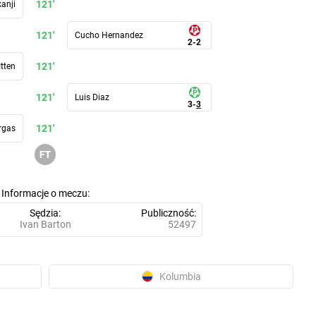
121'
anji
121'
Cucho Hernandez
2
-
2
121'
Itten
121'
Luis Diaz
3
-
3
121'
rgas
Informacje o meczu
Sędzia
Publiczność
Ivan Barton
52497
Kolumbia