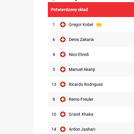
Potwierdzony skład
1
Gregor Kobel
6
Denis Zakaria
4
Nico Elvedi
5
Manuel Akanji
13
Ricardo Rodriguez
8
Remo Freuler
10
Granit Xhaka
14
Ardon Jashari