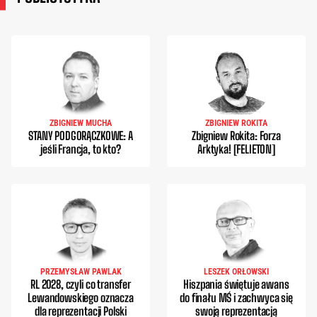
ZBIGNIEW MUCHA
ZBIGNIEW ROKITA
STANY PODGORĄCZKOWE: A
Zbigniew Rokita: Forza
jeśli Francja, to kto?
Arktyka! [FELIETON]
PRZEMYSŁAW PAWLAK
LESZEK ORŁOWSKI
RL 2028, czyli co transfer
Hiszpania świętuje awans
Lewandowskiego oznacza
do finału MŚ i zachwyca się
dla reprezentacji Polski
swoją reprezentacją