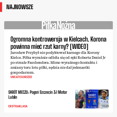
NAJNOWSZE
Ogromna kontrowersja w Kielcach. Korona
powinna mieć rzut karny? [WIDEO]
Jarosław Przybył nie podyktował karnego dla Korony
Kielce. Piłka wyraźnie odbiła się od ręki Roberta Deziel Jr
po strzale Fassbendera. Mimo wyraźnego kontaktu i
zmiany toru lotu piłki, sędzia nie dał jedenastki
gospodarzom.
UNCATEGORIZED
SKRÓT MECZU: Pogoń Szczecin 3:1 Motor
Lublin
EKSTRAKLASA