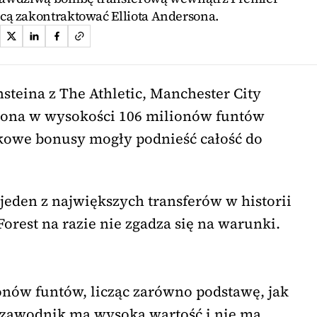
cą zakontraktować Elliota Andersona.
steina z The Athletic, Manchester City
ersona w wysokości 106 milionów funtów
owe bonusy mogły podnieść całość do
jeden z największych transferów w historii
rest na razie nie zgadza się na warunki.
onów funtów, licząc zarówno podstawę, jak
że zawodnik ma wysoką wartość i nie ma