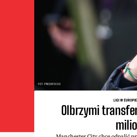
FOT. PRESSFOCUS
LIGI W EUROPIE
Olbrzymi transfe
mili
Manchester City chce odpalić 