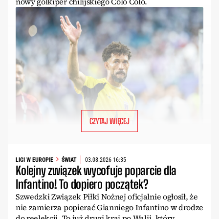
nowy golkiper chilijskiego Colo Colo.
CZYTAJ WIĘCEJ
LIGI W EUROPIE
ŚWIAT
03.08.2026 16:35
Kolejny związek wycofuje poparcie dla
Infantino! To dopiero początek?
Szwedzki Związek Piłki Nożnej oficjalnie ogłosił, że
nie zamierza popierać Gianniego Infantino w drodze
do reelekcji. To już drugi kraj po Walii, który