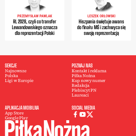
PRZEMYSŁAW PAWLAK
LESZEK ORŁOWSKI
RL 2028, czyli co transfer
Hiszpania świętuje awans
Lewandowskiego oznacza
do finału MŚ i zachwyca się
dla reprezentacji Polski
swoją reprezentacją
SEKCJE
POZNAJ NAS
Najnowsze
Kontakt i reklama
Polska
Piłka Nożna
Ligi w Europie
Kup nowy numer
Redakcja
Plebiscyt PN
Laureaci
APLIKACJA MOBILNA
SOCIAL MEDIA
App Store
Google Play