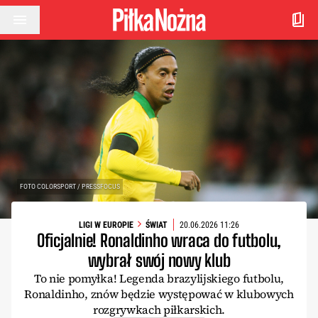
Przejdź do treści
FOTO COLORSPORT / PRESSFOCUS
LIGI W EUROPIE
ŚWIAT
20.06.2026 11:26
Oficjalnie! Ronaldinho wraca do futbolu,
wybrał swój nowy klub
To nie pomyłka! Legenda brazylijskiego futbolu,
Ronaldinho, znów będzie występować w klubowych
rozgrywkach piłkarskich.