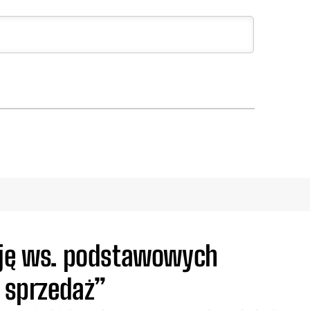
zję ws. podstawowych
a sprzedaż”