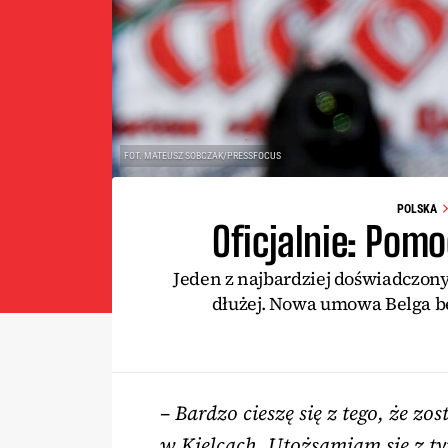
FOT. MATEUSZ SOBCZAK/PRESSFOCUS
POLSKA
Oficjalnie: Pomo
Jeden z najbardziej doświadczon
dłużej. Nowa umowa Belga b
– Bardzo cieszę się z tego, że z
w Kielcach. Utożsamiam się z ty