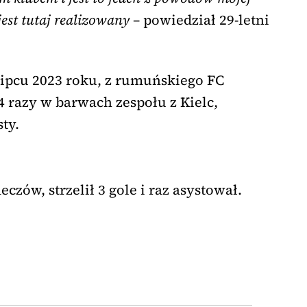
jest tutaj realizowany –
powiedział 29-letni
lipcu 2023 roku, z rumuńskiego FC
4 razy w barwach zespołu z Kielc,
ty.
czów, strzelił 3 gole i raz asystował.