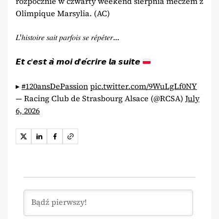
rozpocznie w czwarty weekend sierpnia meczem z
Olimpique Marsylia. (AC)
𝐿'ℎ𝑖𝑠𝑡𝑜𝑖𝑟𝑒 𝑠𝑎𝑖𝑡 𝑝𝑎𝑟𝑓𝑜𝑖𝑠 𝑠𝑒 𝑟𝑒́𝑝𝑒́𝑡𝑒𝑟…
𝙀𝙩 𝙘'𝙚𝙨𝙩 𝙖̀ 𝙢𝙤𝙞 𝙙'𝙚́𝙘𝙧𝙞𝙧𝙚 𝙡𝙖 𝙨𝙪𝙞𝙩𝙚
▸
#120ansDePassion
pic.twitter.com/9WuLgLf0NY
— Racing Club de Strasbourg Alsace (@RCSA)
July
6, 2026