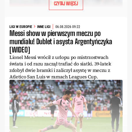
CZYTAJ WIĘCEJ
LIGI W EUROPIE
INNE LIGI
06.08.2026 09:22
Messi show w pierwszym meczu po
mundialu! Dublet i asysta Argentyńczyka
[WIDEO]
Lionel Messi wrócił z urlopu po mistrzostwach
świata i od razu zaczął trafiać do siatki. 39-latek
zdobył dwie bramki i zaliczył asystę w meczu z
Atletico San Luis w ramach Leagues Cup.