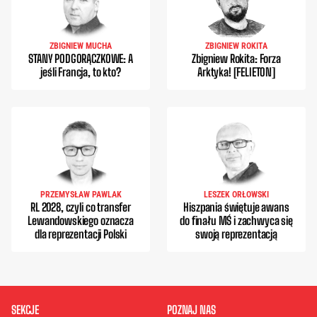
ZBIGNIEW MUCHA
ZBIGNIEW ROKITA
STANY PODGORĄCZKOWE: A
Zbigniew Rokita: Forza
jeśli Francja, to kto?
Arktyka! [FELIETON]
PRZEMYSŁAW PAWLAK
LESZEK ORŁOWSKI
RL 2028, czyli co transfer
Hiszpania świętuje awans
Lewandowskiego oznacza
do finału MŚ i zachwyca się
dla reprezentacji Polski
swoją reprezentacją
SEKCJE
POZNAJ NAS