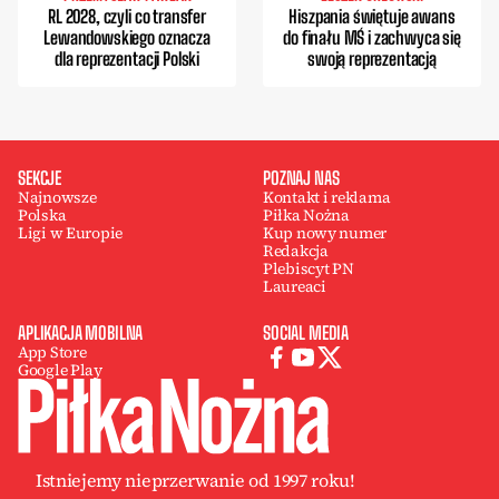
RL 2028, czyli co transfer
Hiszpania świętuje awans
Lewandowskiego oznacza
do finału MŚ i zachwyca się
dla reprezentacji Polski
swoją reprezentacją
SEKCJE
POZNAJ NAS
Najnowsze
Kontakt i reklama
Polska
Piłka Nożna
Ligi w Europie
Kup nowy numer
Redakcja
Plebiscyt PN
Laureaci
APLIKACJA MOBILNA
SOCIAL MEDIA
App Store
Google Play
Istniejemy nieprzerwanie od 1997 roku!