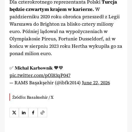
Dla czterokrotnego reprezentanta Polski
Turcja
będzie czwartym krajem w karierze.
W
październiku 2020 roku obrońca przeszedł z Legii
Warszawa do Brighton za blisko cztery miliony
euro. Później lądował na wypożyczeniach w
Olympiakosie Pireus, Fortunie Dusseldorf, aż w
końcu w sierpniu 2023 roku Hertha wykupiła go za
ponad milion euro.
✅️ 𝐌𝐢𝐜𝐡𝐚𝐥 𝐊𝐚𝐫𝐛𝐨𝐰𝐧𝐢𝐤 🧡💙
pic.twitter.com/pOl83qP047
— RAMS Başakşehir (@ibfk2014)
June 22, 2026
Źródło: Basaksehir / X