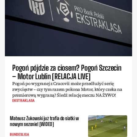
Pogoń pójdzie za ciosem? Pogoń Szczecin
– Motor Lublin [RELACJA LIVE]
Pogoń po wygranej z Cracovii może przedłużyć serię
zwycięstw – czy tym razem pokona Motor, który czeka na
premierową wygraną? Śledź relację meczu NA ŻYWO!
EKSTRAKLASA
Mateusz Żukowski już trafia do siatki w
nowym sezonie! [WIDEO]
BUNDESLIGA