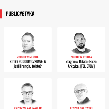
PUBLICYSTYKA
ZBIGNIEW MUCHA
ZBIGNIEW ROKITA
STANY PODGORĄCZKOWE: A
Zbigniew Rokita: Forza
jeśli Francja, to kto?
Arktyka! [FELIETON]
PRZEMYSŁAW PAWLAK
LESZEK ORŁOWSKI