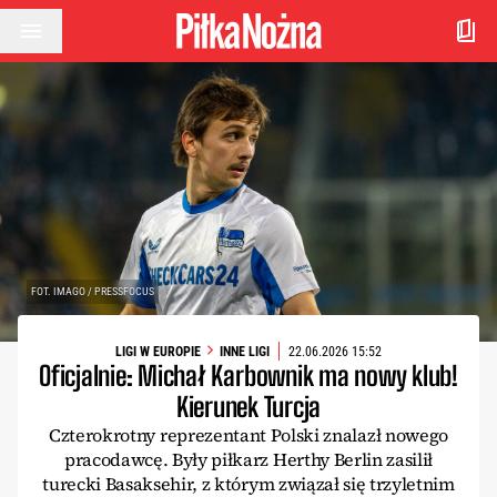
Przejdź do treści
FOT. IMAGO / PRESSFOCUS
LIGI W EUROPIE
INNE LIGI
22.06.2026 15:52
Oficjalnie: Michał Karbownik ma nowy klub!
Kierunek Turcja
Czterokrotny reprezentant Polski znalazł nowego
pracodawcę. Były piłkarz Herthy Berlin zasilił
turecki Basaksehir, z którym związał się trzyletnim