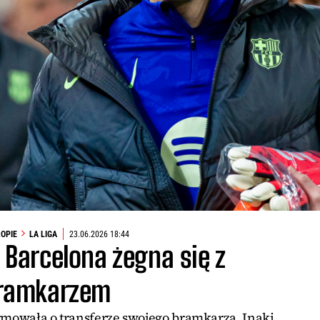
ROPIE
LA LIGA
23.06.2026 18:44
C Barcelona żegna się z
ramkarzem
ormowała o transferze swojego bramkarza. Inaki