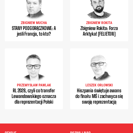
ZBIGNIEW MUCHA
ZBIGNIEW ROKITA
STANY PODGORĄCZKOWE: A
Zbigniew Rokita: Forza
jeśli Francja, to kto?
Arktyka! [FELIETON]
PRZEMYSŁAW PAWLAK
LESZEK ORŁOWSKI
RL 2028, czyli co transfer
Hiszpania świętuje awans
Lewandowskiego oznacza
do finału MŚ i zachwyca się
dla reprezentacji Polski
swoją reprezentacją