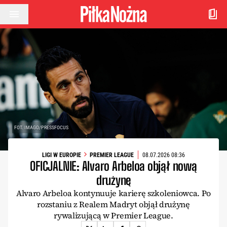
Przejdź do treści
FOT. IMAGO/PRESSFOCUS
LIGI W EUROPIE
PREMIER LEAGUE
08.07.2026 08:36
OFICJALNIE: Alvaro Arbeloa objął nową
drużynę
Alvaro Arbeloa kontynuuje karierę szkoleniowca. Po
rozstaniu z Realem Madryt objął drużynę
rywalizującą w Premier League.