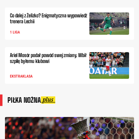
Co dalej z Żelizko? Enigmatyczna wypowiedź
trenera Lechii
1 LIGA
Ariel Mosór podał powód swej zmiany. Wbił
szpilę byłemu klubowi
EKSTRAKLASA
PIŁKA NOŻNA