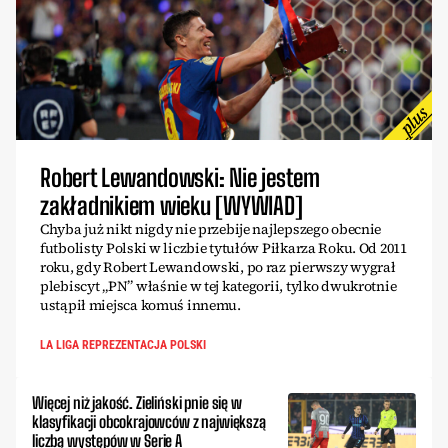
Robert Lewandowski: Nie jestem
zakładnikiem wieku [WYWIAD]
Chyba już nikt nigdy nie przebije najlepszego obecnie
futbolisty Polski w liczbie tytułów Piłkarza Roku. Od 2011
roku, gdy Robert Lewandowski, po raz pierwszy wygrał
plebiscyt „PN” właśnie w tej kategorii, tylko dwukrotnie
ustąpił miejsca komuś innemu.
LA LIGA REPREZENTACJA POLSKI
Więcej niż jakość. Zieliński pnie się w
klasyfikacji obcokrajowców z największą
liczbą występów w Serie A