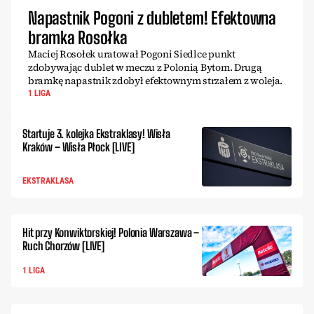
Napastnik Pogoni z dubletem! Efektowna
bramka Rosołka
Maciej Rosołek uratował Pogoni Siedlce punkt
zdobywając dublet w meczu z Polonią Bytom. Drugą
bramkę napastnik zdobył efektownym strzałem z woleja.
1 LIGA
Startuje 3. kolejka Ekstraklasy! Wisła
Kraków – Wisła Płock [LIVE]
EKSTRAKLASA
Hit przy Konwiktorskiej! Polonia Warszawa –
Ruch Chorzów [LIVE]
1 LIGA