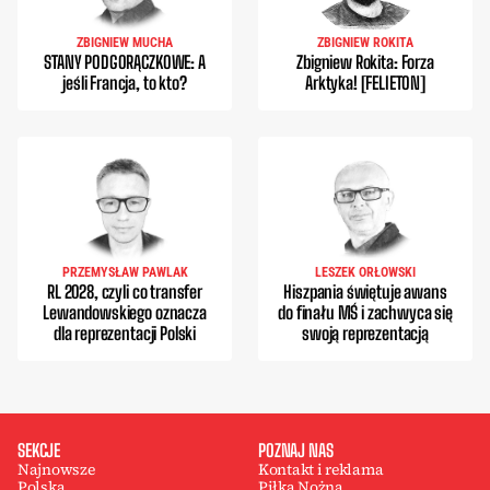
ZBIGNIEW MUCHA
ZBIGNIEW ROKITA
STANY PODGORĄCZKOWE: A
Zbigniew Rokita: Forza
jeśli Francja, to kto?
Arktyka! [FELIETON]
PRZEMYSŁAW PAWLAK
LESZEK ORŁOWSKI
RL 2028, czyli co transfer
Hiszpania świętuje awans
Lewandowskiego oznacza
do finału MŚ i zachwyca się
dla reprezentacji Polski
swoją reprezentacją
SEKCJE
POZNAJ NAS
Najnowsze
Kontakt i reklama
Polska
Piłka Nożna