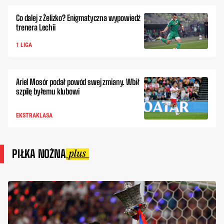
Co dalej z Żelizko? Enigmatyczna wypowiedź
trenera Lechii
1 LIGA
Ariel Mosór podał powód swej zmiany. Wbił
szpilę byłemu klubowi
EKSTRAKLASA
PIŁKA NOŻNA