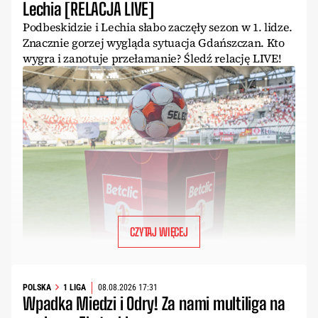
Lechia [RELACJA LIVE]
Podbeskidzie i Lechia słabo zaczęły sezon w 1. lidze.
Znacznie gorzej wygląda sytuacja Gdańszczan. Kto
wygra i zanotuje przełamanie? Śledź relację LIVE!
CZYTAJ WIĘCEJ
POLSKA
1 LIGA
08.08.2026 17:31
Wpadka Miedzi i Odry! Za nami multiliga na