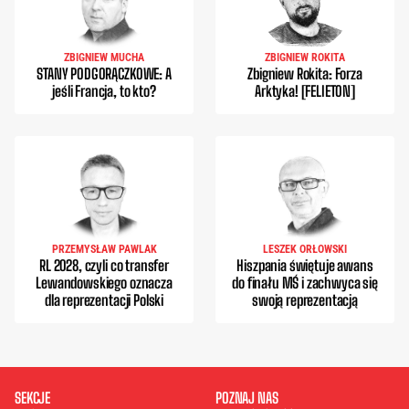
ZBIGNIEW MUCHA
ZBIGNIEW ROKITA
STANY PODGORĄCZKOWE: A
Zbigniew Rokita: Forza
jeśli Francja, to kto?
Arktyka! [FELIETON]
PRZEMYSŁAW PAWLAK
LESZEK ORŁOWSKI
RL 2028, czyli co transfer
Hiszpania świętuje awans
Lewandowskiego oznacza
do finału MŚ i zachwyca się
dla reprezentacji Polski
swoją reprezentacją
SEKCJE
POZNAJ NAS