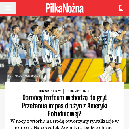
Przejdź do treści
FOT. IMAGO / PRESSFOCUS
BUKMACHERZY
16.06.2026 16:30
Obrońcy trofeum wchodzą do gry!
Przełamią impas drużyn z Ameryki
Południowej?
W nocy z wtorku na środę otworzymy rywalizację w
grupie J. Na początek Argentyna będzie chciała