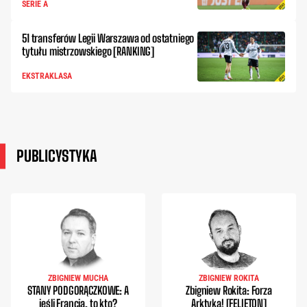
SERIE A
51 transferów Legii Warszawa od ostatniego
tytułu mistrzowskiego [RANKING]
EKSTRAKLASA
PUBLICYSTYKA
ZBIGNIEW MUCHA
ZBIGNIEW ROKITA
STANY PODGORĄCZKOWE: A
Zbigniew Rokita: Forza
jeśli Francja, to kto?
Arktyka! [FELIETON]