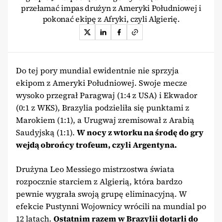
przełamać impas drużyn z Ameryki Południowej i
pokonać ekipę z Afryki, czyli Algierię.
Do tej pory mundial ewidentnie nie sprzyja
ekipom z Ameryki Południowej. Swoje mecze
wysoko przegrał Paragwaj (1:4 z USA) i Ekwador
(0:1 z WKS), Brazylia podzieliła się punktami z
Marokiem (1:1), a Urugwaj zremisował z Arabią
Saudyjską (1:1).
W nocy z wtorku na środę do gry
wejdą obrońcy trofeum, czyli Argentyna.
Drużyna Leo Messiego mistrzostwa świata
rozpocznie starciem z Algierią, która bardzo
pewnie wygrała swoją grupę eliminacyjną. W
efekcie Pustynni Wojownicy wrócili na mundial po
12 latach.
Ostatnim razem w Brazylii dotarli do