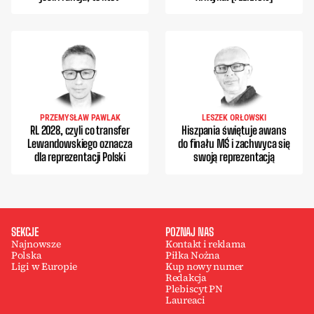
PRZEMYSŁAW PAWLAK
LESZEK ORŁOWSKI
RL 2028, czyli co transfer
Hiszpania świętuje awans
Lewandowskiego oznacza
do finału MŚ i zachwyca się
dla reprezentacji Polski
swoją reprezentacją
SEKCJE
POZNAJ NAS
Najnowsze
Kontakt i reklama
Polska
Piłka Nożna
Ligi w Europie
Kup nowy numer
Redakcja
Plebiscyt PN
Laureaci