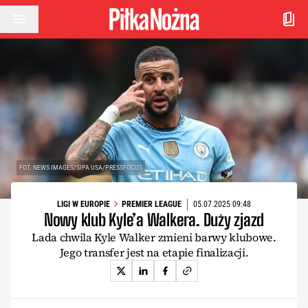
Przejdź do treści
FOT. NEWS IMAGES/SIPA USA/PRESSFOCUS
LIGI W EUROPIE
PREMIER LEAGUE
05.07.2025 09:48
Nowy klub Kyle’a Walkera. Duży zjazd
Lada chwila Kyle Walker zmieni barwy klubowe.
Jego transfer jest na etapie finalizacji.