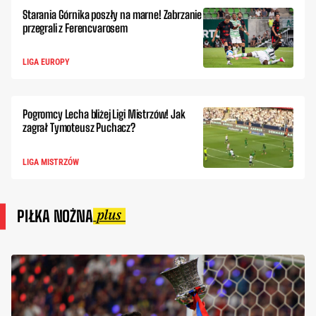
Starania Górnika poszły na marne! Zabrzanie
przegrali z Ferencvarosem
LIGA EUROPY
Pogromcy Lecha bliżej Ligi Mistrzów! Jak
zagrał Tymoteusz Puchacz?
LIGA MISTRZÓW
PIŁKA NOŻNA