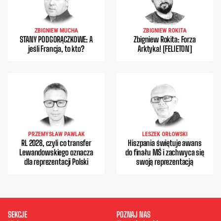
ZBIGNIEW MUCHA
ZBIGNIEW ROKITA
STANY PODGORĄCZKOWE: A
Zbigniew Rokita: Forza
jeśli Francja, to kto?
Arktyka! [FELIETON]
PRZEMYSŁAW PAWLAK
LESZEK ORŁOWSKI
RL 2028, czyli co transfer
Hiszpania świętuje awans
Lewandowskiego oznacza
do finału MŚ i zachwyca się
dla reprezentacji Polski
swoją reprezentacją
SEKCJE
POZNAJ NAS