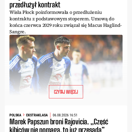
przedłużył kontrakt
Wisła Płock poinformowała o przedłużeniu
kontraktu z podstawowym stoperem. Umową do
końca czerwca 2029 roku związał się Macus Haglind-
Sangre.
CZYTAJ WIĘCEJ
POLSKA
EKSTRAKLASA
06.08.2026 16:51
Marek Papszun broni Rajovicia. „Część
kibiców nie pomaga, to już przesada”