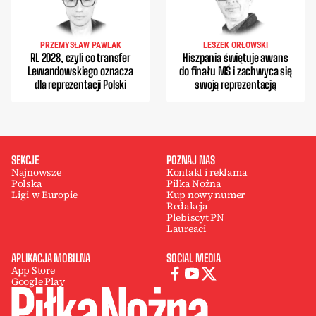
PRZEMYSŁAW PAWLAK
LESZEK ORŁOWSKI
RL 2028, czyli co transfer
Hiszpania świętuje awans
Lewandowskiego oznacza
do finału MŚ i zachwyca się
dla reprezentacji Polski
swoją reprezentacją
SEKCJE
POZNAJ NAS
Najnowsze
Kontakt i reklama
Polska
Piłka Nożna
Ligi w Europie
Kup nowy numer
Redakcja
Plebiscyt PN
Laureaci
APLIKACJA MOBILNA
SOCIAL MEDIA
App Store
Google Play