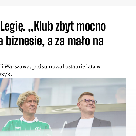
egię. „Klub zbyt mocno
 biznesie, a za mało na
gii Warszawa, podsumował ostatnie lata w
ęzyk.