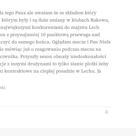
a tego Pana ale uważam że ze składem który
w którym były i są duże zmiany w klubach Rakowa,
ie największymi konkurentami do majstra Lech
on z przynajmniej 10 punktową przewaga nad
alczyć do samego końca. Oglądam mecze i Pan Niels
 nie mówiąc już o reagowaniu podczas meczu na
ciwnika. Przyszły sezon obnaży niedoskonałości
cje z innymi drużynami to tylko sianie plotki żeby
i kontraktowe na ciepłej posadzie w Lechu. Ja
edz