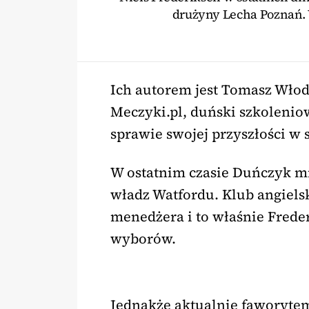
drużyny Lecha Poznań. W
Ich autorem jest Tomasz Wło
Meczyki.pl, duński szkoleniow
sprawie swojej przyszłości w 
W ostatnim czasie Duńczyk mi
władz Watfordu. Klub angiel
menedżera i to właśnie Freder
wyborów.
Jednakże aktualnie faworyte