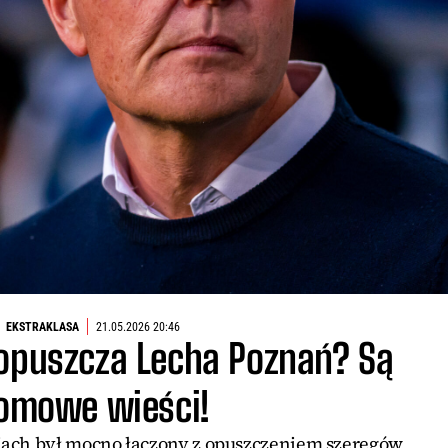
EKSTRAKLASA
21.05.2026 20:46
 opuszcza Lecha Poznań? Są
omowe wieści!
niach był mocno łączony z opuszczeniem szeregów