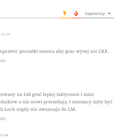
najstarszy
 21:19
oprawic poczatki sezonu aby grac wyzej niz LKE.
edz
9
owany na LM grać lepiej taktycznie i mieć
ników a nie nowi potrzebują 3 miesięcy żeby być
ób Lech nigdy nie awansuje do LM.
edz
11:44