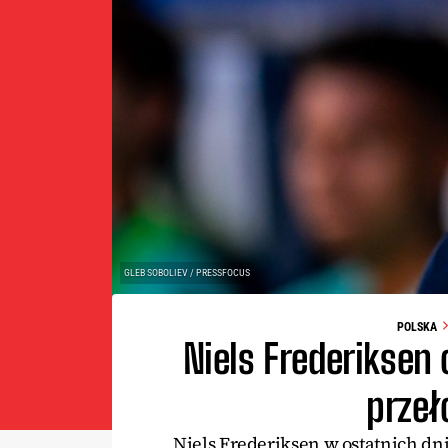
GLEB SOBOLIEV / PRESSFOCUS
POLSKA
Niels Frederiksen
przeł
Niels Frederiksen w ostatnich d