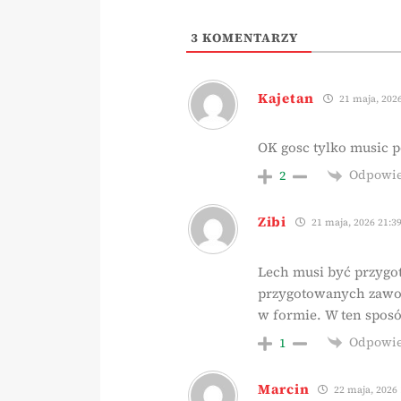
3
KOMENTARZY
Kajetan
21 maja, 2026
OK gosc tylko music p
Odpowi
2
Zibi
21 maja, 2026 21:3
Lech musi być przygot
przygotowanych zawod
w formie. W ten spos
Odpowi
1
Marcin
22 maja, 2026 