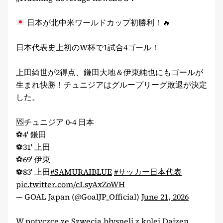
日本が北中米ワールドカップ初勝利！
🔥
日本代表史上初のW杯で1試合4ゴール！
上田綺世が2得点、鎌田大地＆伊東純也にもゴールが
生まれ快勝！チュニジアはグループリーグ敗退が決定
した。
🆚チュニジア 0-4 日本
⚽4' 鎌田
⚽31' 上田
⚽69' 伊東
⚽83' 上田
#SAMURAIBLUE
#サッカー日本代表
pic.twitter.com/cLsyAxZoWH
— GOAL Japan (@GoalJP_Official)
June 21, 2026
W potyczce ze Szwecją błysnęli z kolei Daizen