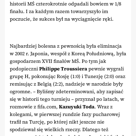
historii MŚ czterokrotnie odpadali bowiem w 1/8
finału. I za każdym razem towarzyszyło im
poczucie, że sukces był na wyciągnięcie ręki.
Najbardziej bolesna z pewnością była eliminacja
w 2002 r. Japonia, wespół z Koreą Południową, była
gospodarzem XVII finałów MŚ. Po tym jak
podopieczni
Philippe Troussiera
pewnie wygrali
grupę H, pokonując Rosję (1:0) i Tunezję (2:0) oraz
remisując z Belgią (2:2), nadzieje w narodzie były
ogromne. – Byliśmy zdeterminowani, aby zapisać
się w historii tego turnieju – przyznał po latach, w
rozmowie z fifa.com,
Kazuyuki Toda
. Wraz z
kolegami, w pierwszej rundzie fazy pucharowej
trafił na Turcję, po której nikt jeszcze nie
spodziewał się wielkich rzeczy. Dlatego też