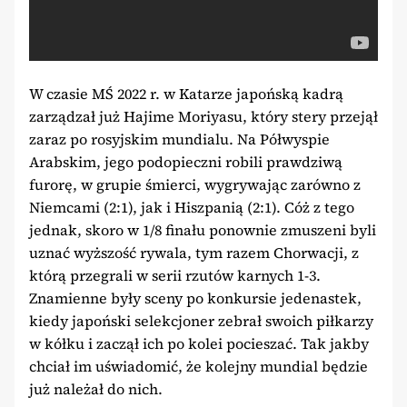
W czasie MŚ 2022 r. w Katarze japońską kadrą
zarządzał już Hajime Moriyasu, który stery przejął
zaraz po rosyjskim mundialu. Na Półwyspie
Arabskim, jego podopieczni robili prawdziwą
furorę, w grupie śmierci, wygrywając zarówno z
Niemcami (2:1), jak i Hiszpanią (2:1). Cóż z tego
jednak, skoro w 1/8 finału ponownie zmuszeni byli
uznać wyższość rywala, tym razem Chorwacji, z
którą przegrali w serii rzutów karnych 1-3.
Znamienne były sceny po konkursie jedenastek,
kiedy japoński selekcjoner zebrał swoich piłkarzy
w kółku i zaczął ich po kolei pocieszać. Tak jakby
chciał im uświadomić, że kolejny mundial będzie
już należał do nich.