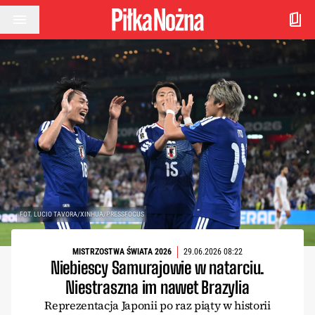
Przejdź do treści
FOT. LUCIO TAVORA/XINHUA/PRESSFOCUS
MISTRZOSTWA ŚWIATA 2026
29.06.2026 08:22
Niebiescy Samurajowie w natarciu.
Niestraszna im nawet Brazylia
Reprezentacja Japonii po raz piąty w historii