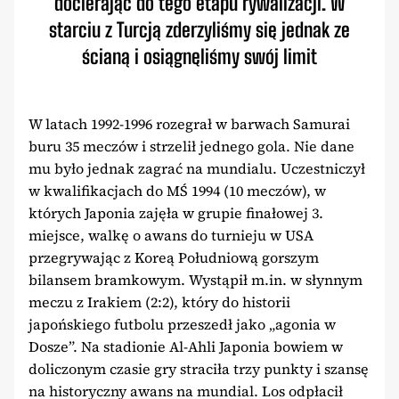
docierając do tego etapu rywalizacji. W
starciu z Turcją zderzyliśmy się jednak ze
ścianą i osiągnęliśmy swój limit
W latach 1992-1996 rozegrał w barwach Samurai
buru 35 meczów i strzelił jednego gola. Nie dane
mu było jednak zagrać na mundialu. Uczestniczył
w kwalifikacjach do MŚ 1994 (10 meczów), w
których Japonia zajęła w grupie finałowej 3.
miejsce, walkę o awans do turnieju w USA
przegrywając z Koreą Południową gorszym
bilansem bramkowym. Wystąpił m.in. w słynnym
meczu z Irakiem (2:2), który do historii
japońskiego futbolu przeszedł jako „agonia w
Dosze”. Na stadionie Al-Ahli Japonia bowiem w
doliczonym czasie gry straciła trzy punkty i szansę
na historyczny awans na mundial. Los odpłacił