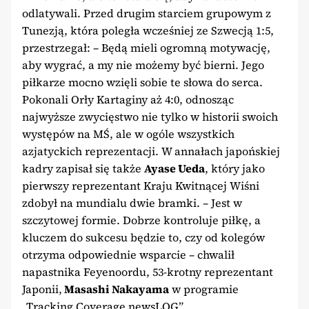
odlatywali. Przed drugim starciem grupowym z
Tunezją, która poległa wcześniej ze Szwecją 1:5,
przestrzegał: – Będą mieli ogromną motywację,
aby wygrać, a my nie możemy być bierni. Jego
piłkarze mocno wzięli sobie te słowa do serca.
Pokonali Orły Kartaginy aż 4:0, odnosząc
najwyższe zwycięstwo nie tylko w historii swoich
występów na MŚ, ale w ogóle wszystkich
azjatyckich reprezentacji. W annałach japońskiej
kadry zapisał się także
Ayase Ueda
, który jako
pierwszy reprezentant Kraju Kwitnącej Wiśni
zdobył na mundialu dwie bramki. – Jest w
szczytowej formie. Dobrze kontroluje piłkę, a
kluczem do sukcesu będzie to, czy od kolegów
otrzyma odpowiednie wsparcie – chwalił
napastnika Feyenoordu, 53-krotny reprezentant
Japonii,
Masashi Nakayama
w programie
„Tracking Coverage newsLOG”.