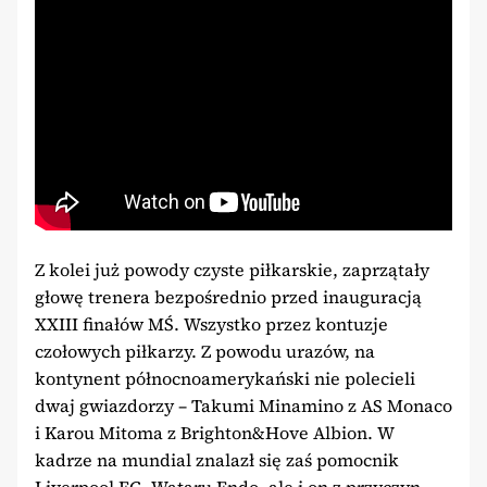
Z kolei już powody czyste piłkarskie, zaprzątały
głowę trenera bezpośrednio przed inauguracją
XXIII finałów MŚ. Wszystko przez kontuzje
czołowych piłkarzy. Z powodu urazów, na
kontynent północnoamerykański nie polecieli
dwaj gwiazdorzy – Takumi Minamino z AS Monaco
i Karou Mitoma z Brighton&Hove Albion. W
kadrze na mundial znalazł się zaś pomocnik
Liverpool FC, Wataru Endo, ale i on z przyczyn