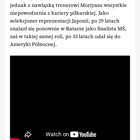
jednak z nawiązką trenerowi Moriyasu wszystkie
niepowodzenia z kariery piłkarskiej. Jako
selekcjoner reprezentacji Japonii, po 29 latach
znalazł się ponownie w Katarze jako finalista MŚ,
zaś w takiej samej roli, po 33 latach udał się do
Ameryki Północnej.