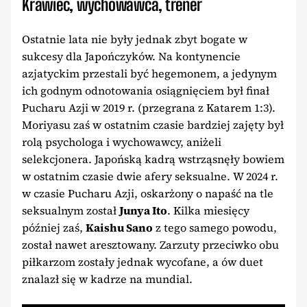
Krawiec, wychowawca, trener
Ostatnie lata nie były jednak zbyt bogate w
sukcesy dla Japończyków. Na kontynencie
azjatyckim przestali być hegemonem, a jedynym
ich godnym odnotowania osiągnięciem był finał
Pucharu Azji w 2019 r. (przegrana z Katarem 1:3).
Moriyasu zaś w ostatnim czasie bardziej zajęty był
rolą psychologa i wychowawcy, aniżeli
selekcjonera. Japońską kadrą wstrząsnęły bowiem
w ostatnim czasie dwie afery seksualne. W 2024 r.
w czasie Pucharu Azji, oskarżony o napaść na tle
seksualnym został
Junya Ito
. Kilka miesięcy
później zaś,
Kaishu Sano
z tego samego powodu,
został nawet aresztowany. Zarzuty przeciwko obu
piłkarzom zostały jednak wycofane, a ów duet
znalazł się w kadrze na mundial.