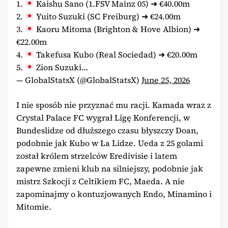
1.
Kaishu Sano (1.FSV Mainz 05) ➜ €40.00m
2.
Yuito Suzuki (SC Freiburg) ➜ €24.00m
3.
Kaoru Mitoma (Brighton & Hove Albion) ➜
€22.00m
4.
Takefusa Kubo (Real Sociedad) ➜ €20.00m
5.
Zion Suzuki…
— GlobalStatsX (@GlobalStatsX)
June 25, 2026
I nie sposób nie przyznać mu racji. Kamada wraz z
Crystal Palace FC wygrał Ligę Konferencji, w
Bundeslidze od dłuższego czasu błyszczy Doan,
podobnie jak Kubo w La Lidze. Ueda z 25 golami
został królem strzelców Eredivisie i latem
zapewne zmieni klub na silniejszy, podobnie jak
mistrz Szkocji z Celtikiem FC, Maeda. A nie
zapominajmy o kontuzjowanych Endo, Minamino i
Mitomie.