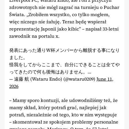
zdrowotnych nie mógł zagrać na turnieju o Puchar
Świata. „Zrobiłem wszystko, co tylko mogłem,
więc niczego nie żałuję. Teraz będę wspierał
reprezentację Japonii jako kibic” – napisał 33-letni
zawodnik na portalu x.
発表にあった通りW杯メンバーから離脱する事になり
ました。
怪我をしてからここまで、自分にできることは全てや
ってきたので何も後悔はありません。…
— 遠藤 航 (Wataru Endo) (@wataru0209)
June 11,
2026
– Mamy sporo kontuzji, ale udowodniliśmy też, że
mamy skład, który potrafi grać, najlepiej jak
potrafi, niezależnie od tego, kto w nim występuje
– skomentował ze spokojem problemy personalne
swojego zespołu, Moriyasu. O tym, że 57-letni