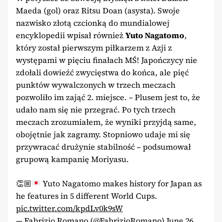
Maeda (gol) oraz Ritsu Doan (asysta). Swoje
nazwisko złotą czcionką do mundialowej
encyklopedii wpisał również
Yuto Nagatomo
,
który został pierwszym piłkarzem z Azji z
występami w pięciu finałach MŚ! Japończycy nie
zdołali dowieźć zwycięstwa do końca, ale pięć
punktów wywalczonych w trzech meczach
pozwoliło im zająć 2. miejsce. – Plusem jest to, że
udało nam się nie przegrać. Po tych trzech
meczach zrozumiałem, że wyniki przyjdą same,
obojętnie jak zagramy. Stopniowo udaje mi się
przywracać drużynie stabilność – podsumował
grupową kampanię Moriyasu.
👏🏼
Yuto Nagatomo makes history for Japan as
he features in 5 different World Cups.
pic.twitter.com/kpdLv0k9sW
— Fabrizio Romano (@FabrizioRomano)
June 26,