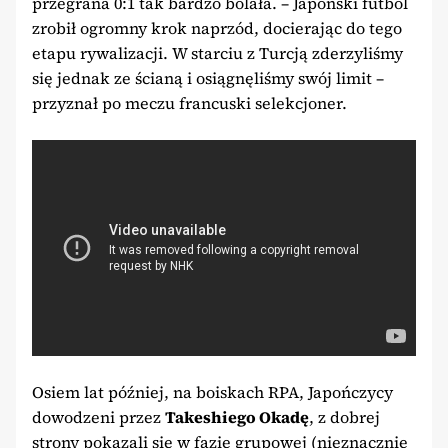
przegrana 0:1 tak bardzo bolała. – Japoński futbol
zrobił ogromny krok naprzód, docierając do tego
etapu rywalizacji. W starciu z Turcją zderzyliśmy
się jednak ze ścianą i osiągnęliśmy swój limit –
przyznał po meczu francuski selekcjoner.
Osiem lat później, na boiskach RPA, Japończycy
dowodzeni przez
Takeshiego Okadę
, z dobrej
strony pokazali się w fazie grupowej (nieznacznie