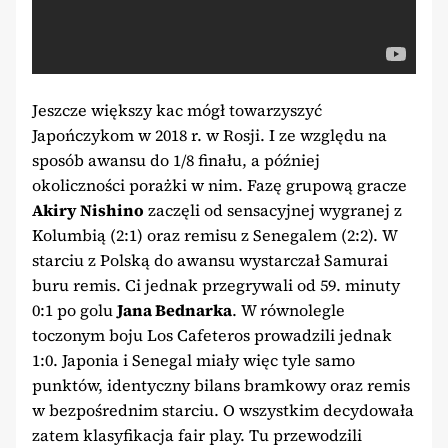
Jeszcze większy kac mógł towarzyszyć
Japończykom w 2018 r. w Rosji. I ze względu na
sposób awansu do 1/8 finału, a później
okoliczności porażki w nim. Fazę grupową gracze
Akiry Nishino
zaczęli od sensacyjnej wygranej z
Kolumbią (2:1) oraz remisu z Senegalem (2:2). W
starciu z Polską do awansu wystarczał Samurai
buru remis. Ci jednak przegrywali od 59. minuty
0:1 po golu
Jana Bednarka
. W równolegle
toczonym boju Los Cafeteros prowadzili jednak
1:0. Japonia i Senegal miały więc tyle samo
punktów, identyczny bilans bramkowy oraz remis
w bezpośrednim starciu. O wszystkim decydowała
zatem klasyfikacja fair play. Tu przewodzili