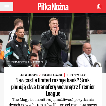
Przejdź do treści
FOT. ZUMA/NEWSPIX.PL / 400MM.PL
LIGI W EUROPIE
PREMIER LEAGUE
13.10.2024 14:49
Newcastle United rozbije bank? Sroki
planują dwa transfery wewnątrz Premier
League
The Magpies monitorują możliwość pozyskania
dwóch nowych stoperów. Na ten cel mają już nawet