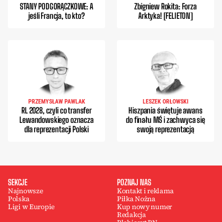
STANY PODGORĄCZKOWE: A
Zbigniew Rokita: Forza
jeśli Francja, to kto?
Arktyka! [FELIETON]
PRZEMYSŁAW PAWLAK
LESZEK ORŁOWSKI
RL 2028, czyli co transfer
Hiszpania świętuje awans
Lewandowskiego oznacza
do finału MŚ i zachwyca się
dla reprezentacji Polski
swoją reprezentacją
SEKCJE
POZNAJ NAS
Najnowsze
Kontakt i reklama
Polska
Piłka Nożna
Ligi w Europie
Kup nowy numer
Redakcja