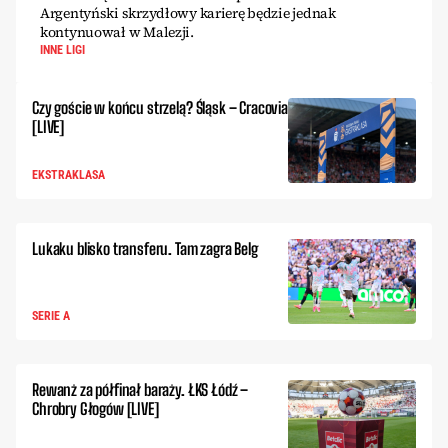
Argentyński skrzydłowy karierę będzie jednak
kontynuował w Malezji.
INNE LIGI
Czy goście w końcu strzelą? Śląsk – Cracovia
[LIVE]
EKSTRAKLASA
Lukaku blisko transferu. Tam zagra Belg
SERIE A
Rewanż za półfinał baraży. ŁKS Łódź –
Chrobry Głogów [LIVE]