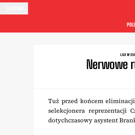
Przejdź do treści
MENU
POL
LIGI W E
Nerwowe r
Tuż przed końcem eliminacji
selekcjonera reprezentacji C
dotychczasowy asystent Bran