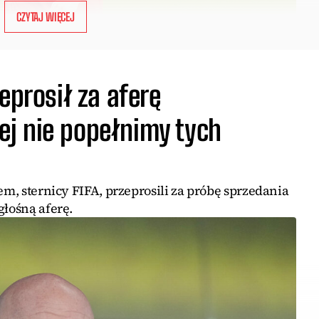
CZYTAJ WIĘCEJ
eprosił za aferę
j nie popełnimy tych
em, sternicy FIFA, przeprosili za próbę sprzedania
głośną aferę.