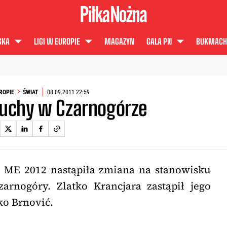
SKA
LIGI W EUROPIE
MAGAZYN
GALA PN
BUKMACH
UROPIE
ŚWIAT
08.09.2011 22:59
uchy w Czarnogórze
 ME 2012 nastąpiła zmiana na stanowisku
zarnogóry. Zlatko Krancjara zastąpił jego
ko Brnović.