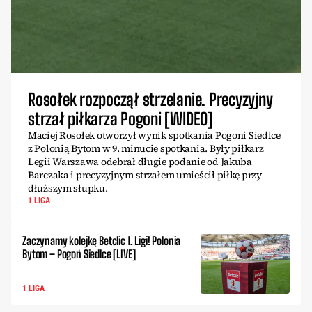
Rosołek rozpoczął strzelanie. Precyzyjny
strzał piłkarza Pogoni [WIDEO]
Maciej Rosołek otworzył wynik spotkania Pogoni Siedlce
z Polonią Bytom w 9. minucie spotkania. Były piłkarz
Legii Warszawa odebrał długie podanie od Jakuba
Barczaka i precyzyjnym strzałem umieścił piłkę przy
dłuższym słupku.
1 LIGA
Zaczynamy kolejkę Betclic 1. Ligi! Polonia
Bytom – Pogoń Siedlce [LIVE]
1 LIGA