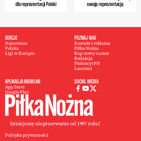
dla reprezentacji Polski
swoją reprezentacją
SEKCJE
POZNAJ NAS
Najnowsze
Kontakt i reklama
Polska
Piłka Nożna
Ligi w Europie
Kup nowy numer
Redakcja
Plebiscyt PN
Laureaci
APLIKACJA MOBILNA
SOCIAL MEDIA
App Store
Google Play
Istniejemy nieprzerwanie od 1997 roku!
Polityka prywatności