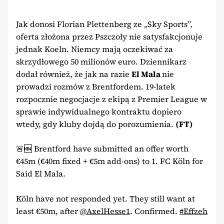
Jak donosi Florian Plettenberg ze „Sky Sports”,
oferta złożona przez Pszczoły nie satysfakcjonuje
jednak Koeln. Niemcy mają oczekiwać za
skrzydłowego 50 milionów euro. Dziennikarz
dodał również, że jak na razie
El Mala
nie
prowadzi rozmów z Brentfordem. 19-latek
rozpocznie negocjacje z ekipą z Premier League w
sprawie indywidualnego kontraktu dopiero
wtedy, gdy kluby dojdą do porozumienia.
(FT)
🚨🆕 Brentford have submitted an offer worth
€45m (€40m fixed + €5m add-ons) to 1. FC Köln for
Said El Mala.
Köln have not responded yet. They still want at
least €50m, after
@AxelHesse1
. Confirmed.
#Effzeh