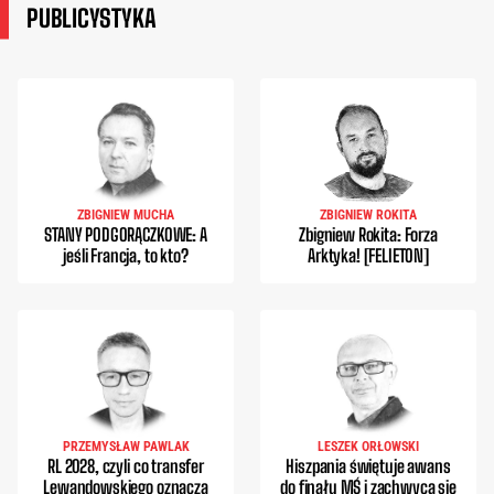
PUBLICYSTYKA
ZBIGNIEW MUCHA
ZBIGNIEW ROKITA
STANY PODGORĄCZKOWE: A
Zbigniew Rokita: Forza
jeśli Francja, to kto?
Arktyka! [FELIETON]
PRZEMYSŁAW PAWLAK
LESZEK ORŁOWSKI
RL 2028, czyli co transfer
Hiszpania świętuje awans
Lewandowskiego oznacza
do finału MŚ i zachwyca się