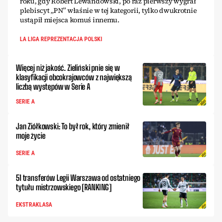
roku, gdy Robert Lewandowski, po raz pierwszy wygrał
plebiscyt „PN” właśnie w tej kategorii, tylko dwukrotnie
ustąpił miejsca komuś innemu.
LA LIGA REPREZENTACJA POLSKI
Więcej niż jakość. Zieliński pnie się w
klasyfikacji obcokrajowców z największą
liczbą występów w Serie A
SERIE A
Jan Ziółkowski: To był rok, który zmienił
moje życie
SERIE A
51 transferów Legii Warszawa od ostatniego
tytułu mistrzowskiego [RANKING]
EKSTRAKLASA