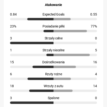
Atakowanie
0.84
Expected Goals
0.55
23%
Posiadanie piłki
77%
3
Strzały celne
0
1
Strzały niecelne
5
15
Dośrodkowania
16
6
Rzuty rożne
4
18
Wrzuty z autu
14
3
Spalone
0