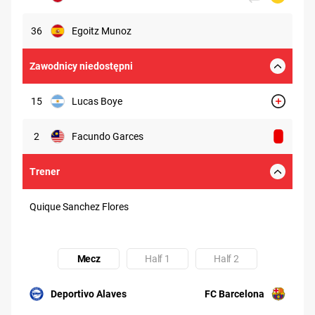
36
Egoitz Munoz
Zawodnicy niedostępni
15
Lucas Boye
2
Facundo Garces
Trener
Quique Sanchez Flores
Mecz
Half 1
Half 2
Uczestnik: Deportivo Alaves
Uczestnik: FC Barcelona
Deportivo Alaves
FC Barcelona