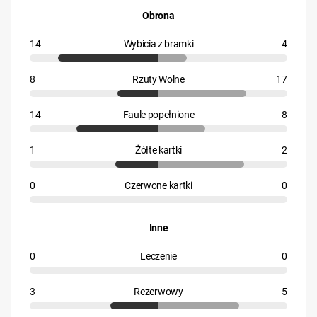
Obrona
14
Wybicia z bramki
4
8
Rzuty Wolne
17
14
Faule popełnione
8
1
Żółte kartki
2
0
Czerwone kartki
0
Inne
0
Leczenie
0
3
Rezerwowy
5