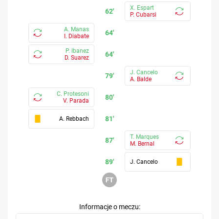
X. Espart
62'
P. Cubarsi
A. Manas
64'
I. Diabate
P. Ibanez
64'
D. Suarez
J. Cancelo
79'
A. Balde
C. Protesoni
80'
V. Parada
81'
A. Rebbach
T. Marques
87'
M. Bernal
89'
J. Cancelo
Informacje o meczu