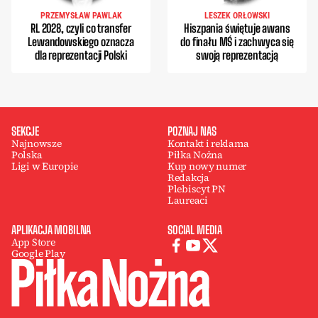
PRZEMYSŁAW PAWLAK
LESZEK ORŁOWSKI
RL 2028, czyli co transfer
Hiszpania świętuje awans
Lewandowskiego oznacza
do finału MŚ i zachwyca się
dla reprezentacji Polski
swoją reprezentacją
SEKCJE
POZNAJ NAS
Najnowsze
Kontakt i reklama
Polska
Piłka Nożna
Ligi w Europie
Kup nowy numer
Redakcja
Plebiscyt PN
Laureaci
APLIKACJA MOBILNA
SOCIAL MEDIA
App Store
Google Play