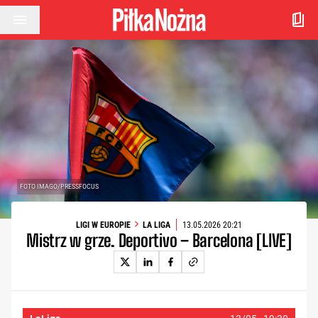
Przejdź do treści
FOTO IMAGO/PRESSFOCUS
LIGI W EUROPIE
LA LIGA
13.05.2026 20:21
Mistrz w grze. Deportivo – Barcelona [LIVE]