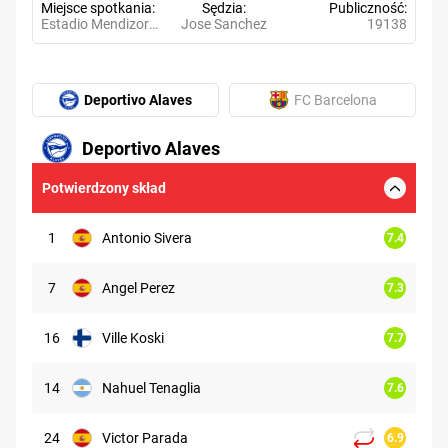
Miejsce spotkania
Sędzia
Publiczność
Estadio Mendizorroza
Jose Sanchez
19138
Deportivo Alaves
FC Barcelona
Deportivo Alaves
6.73
Potwierdzony skład
1
Antonio Sivera
7.4
7
Angel Perez
7.3
16
Ville Koski
7.7
14
Nahuel Tenaglia
7.6
24
Victor Parada
6.9