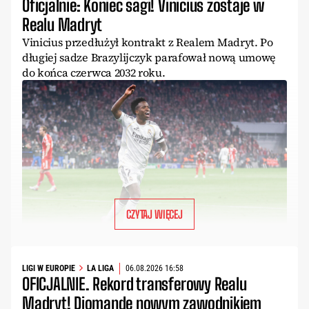
Oficjalnie: Koniec sagi! Vinicius zostaje w
Realu Madryt
Vinicius przedłużył kontrakt z Realem Madryt. Po
długiej sadze Brazylijczyk parafował nową umowę
do końca czerwca 2032 roku.
CZYTAJ WIĘCEJ
LIGI W EUROPIE
LA LIGA
06.08.2026 16:58
OFICJALNIE. Rekord transferowy Realu
Madryt! Diomande nowym zawodnikiem