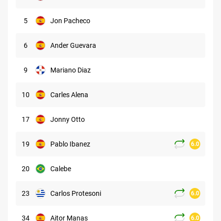
5
Jon Pacheco
6
Ander Guevara
9
Mariano Diaz
10
Carles Alena
17
Jonny Otto
19
Pablo Ibanez
6.0
20
Calebe
23
Carlos Protesoni
6.0
34
Aitor Manas
6.0