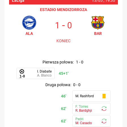
LaLiga
13/05 ,
19:30
ESTADIO MENDIZORROZA
-
1
0
ALA
BAR
KONIEC
pierwsza połowa
:
1
-
0
I. Diabate
45+1'
A. Blanco
1
-
0
druga połowa
:
0
-
0
46'
M. Rashford
F. Torres
62'
R. Bardghji
Pedri
62'
M. Casado