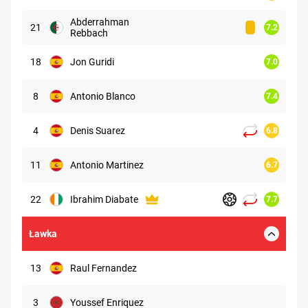
Abderrahman
21
7.2
Rebbach
18
Jon Guridi
7.0
8
Antonio Blanco
7.4
4
Denis Suarez
6.8
11
Antonio Martinez
6.7
22
Ibrahim Diabate
7.7
Ławka
13
Raul Fernandez
3
Youssef Enriquez