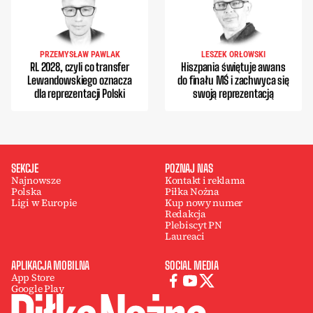
PRZEMYSŁAW PAWLAK
LESZEK ORŁOWSKI
RL 2028, czyli co transfer
Hiszpania świętuje awans
Lewandowskiego oznacza
do finału MŚ i zachwyca się
dla reprezentacji Polski
swoją reprezentacją
SEKCJE
POZNAJ NAS
Najnowsze
Kontakt i reklama
Polska
Piłka Nożna
Ligi w Europie
Kup nowy numer
Redakcja
Plebiscyt PN
Laureaci
APLIKACJA MOBILNA
SOCIAL MEDIA
App Store
Google Play