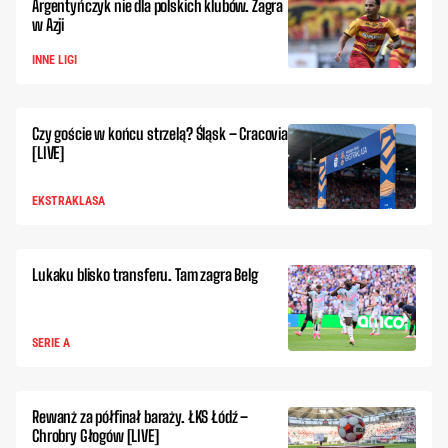
Argentyńczyk nie dla polskich klubów. Zagra
w Azji
INNE LIGI
Czy goście w końcu strzelą? Śląsk – Cracovia
[LIVE]
EKSTRAKLASA
Lukaku blisko transferu. Tam zagra Belg
SERIE A
Rewanż za półfinał baraży. ŁKS Łódź –
Chrobry Głogów [LIVE]