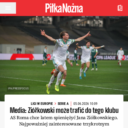
Przejdź do treści
IPA/PRESSFOCUS
LIGI W EUROPIE
SERIE A
05.06.2026 10:09
Media: Ziółkowski może trafić do tego klubu
AS Roma chce latem spieniężyć Jana Ziółkowskiego.
Najpoważniej zainteresowane trzykrotnym