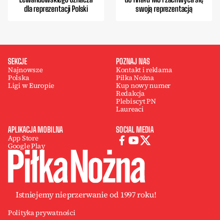
dla reprezentacji Polski
swoją reprezentacją
SEKCJE
POZNAJ NAS
Najnowsze
Kontakt i reklama
Polska
Piłka Nożna
Ligi w Europie
Kup nowy numer
Redakcja
Plebiscyt PN
Laureaci
APLIKACJA MOBILNA
SOCIAL MEDIA
App Store
Google Play
Istniejemy nieprzerwanie od 1997 roku!
Polityka prywatności