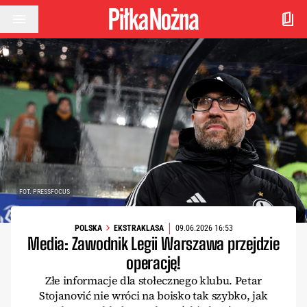
Przejdź do treści
FOT. PRESSFOCUS
POLSKA
EKSTRAKLASA
09.06.2026 16:53
Media: Zawodnik Legii Warszawa przejdzie
operację!
Złe informacje dla stołecznego klubu. Petar
Stojanović nie wróci na boisko tak szybko, jak