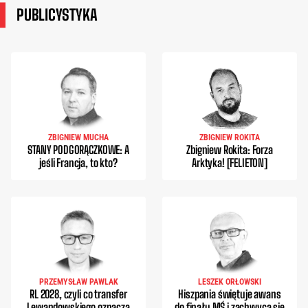
PUBLICYSTYKA
ZBIGNIEW MUCHA
ZBIGNIEW ROKITA
STANY PODGORĄCZKOWE: A
Zbigniew Rokita: Forza
jeśli Francja, to kto?
Arktyka! [FELIETON]
PRZEMYSŁAW PAWLAK
LESZEK ORŁOWSKI
RL 2028, czyli co transfer
Hiszpania świętuje awans
Lewandowskiego oznacza
do finału MŚ i zachwyca się