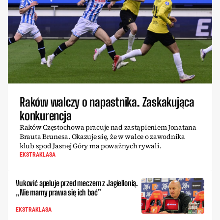
Raków walczy o napastnika. Zaskakująca
konkurencja
Raków Częstochowa pracuje nad zastąpieniem Jonatana
Brauta Brunesa. Okazuje się, że w walce o zawodnika
klub spod Jasnej Góry ma poważnych rywali.
EKSTRAKLASA
Vuković apeluje przed meczem z Jagiellonią.
„Nie mamy prawa się ich bać”
EKSTRAKLASA