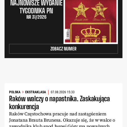
NAJNOWSZE WYDANIE
TYGODNIKA PN
NR 31/2026
ZOBACZ NUMER
POLSKA
EKSTRAKLASA
07.08.2026 15:33
Raków walczy o napastnika. Zaskakująca
konkurencja
Raków Częstochowa pracuje nad zastąpieniem
Jonatana Brauta Brunesa. Okazuje się, że w walce o
zawodnika klub spod Jasnej Góry ma poważnych