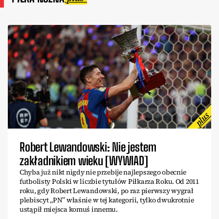
Robert Lewandowski: Nie jestem
zakładnikiem wieku [WYWIAD]
Chyba już nikt nigdy nie przebije najlepszego obecnie
futbolisty Polski w liczbie tytułów Piłkarza Roku. Od 2011
roku, gdy Robert Lewandowski, po raz pierwszy wygrał
plebiscyt „PN” właśnie w tej kategorii, tylko dwukrotnie
ustąpił miejsca komuś innemu.