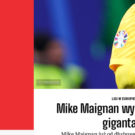
FOT. PRESSFOCUS
LIGI W EUROPIE
Mike Maignan wyb
gigant
Mike Maignan już od dłuższeg