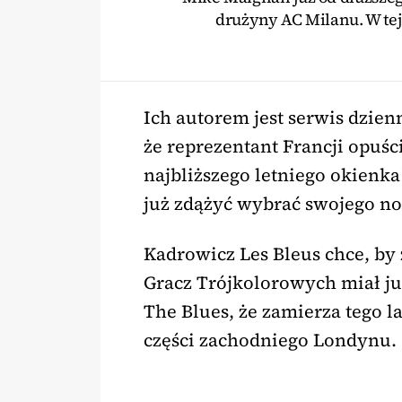
drużyny AC Milanu. W tej
Ich autorem jest serwis dzien
że reprezentant Francji opuśc
najbliższego letniego okienk
już zdążyć wybrać swojego n
Kadrowicz Les Bleus chce, by 
Gracz Trójkolorowych miał j
The Blues, że zamierza tego la
części zachodniego Londynu.