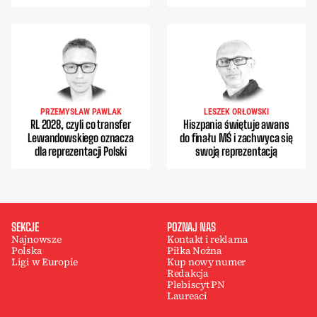
PRZEMYSŁAW PAWLAK
LESZEK ORŁOWSKI
RL 2028, czyli co transfer
Hiszpania świętuje awans
Lewandowskiego oznacza
do finału MŚ i zachwyca się
dla reprezentacji Polski
swoją reprezentacją
SEKCJE
POZNAJ NAS
Najnowsze
Kontakt i reklama
Polska
Piłka Nożna
Ligi w Europie
Kup nowy numer
Redakcja
Plebiscyt PN
Laureaci