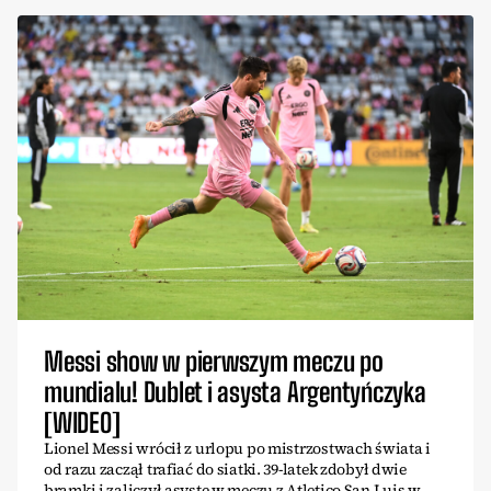
Messi show w pierwszym meczu po
mundialu! Dublet i asysta Argentyńczyka
[WIDEO]
Lionel Messi wrócił z urlopu po mistrzostwach świata i
od razu zaczął trafiać do siatki. 39-latek zdobył dwie
bramki i zaliczył asystę w meczu z Atletico San Luis w