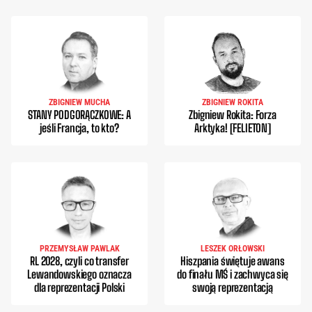
ZBIGNIEW MUCHA
ZBIGNIEW ROKITA
STANY PODGORĄCZKOWE: A
Zbigniew Rokita: Forza
jeśli Francja, to kto?
Arktyka! [FELIETON]
PRZEMYSŁAW PAWLAK
LESZEK ORŁOWSKI
RL 2028, czyli co transfer
Hiszpania świętuje awans
Lewandowskiego oznacza
do finału MŚ i zachwyca się
dla reprezentacji Polski
swoją reprezentacją