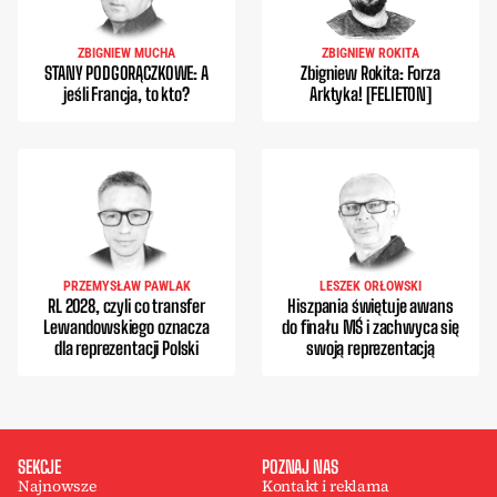
ZBIGNIEW MUCHA
ZBIGNIEW ROKITA
STANY PODGORĄCZKOWE: A
Zbigniew Rokita: Forza
jeśli Francja, to kto?
Arktyka! [FELIETON]
PRZEMYSŁAW PAWLAK
LESZEK ORŁOWSKI
RL 2028, czyli co transfer
Hiszpania świętuje awans
Lewandowskiego oznacza
do finału MŚ i zachwyca się
dla reprezentacji Polski
swoją reprezentacją
SEKCJE
POZNAJ NAS
Najnowsze
Kontakt i reklama