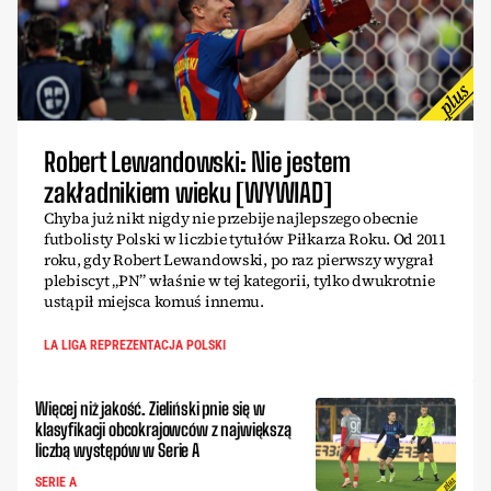
Robert Lewandowski: Nie jestem
zakładnikiem wieku [WYWIAD]
Chyba już nikt nigdy nie przebije najlepszego obecnie
futbolisty Polski w liczbie tytułów Piłkarza Roku. Od 2011
roku, gdy Robert Lewandowski, po raz pierwszy wygrał
plebiscyt „PN” właśnie w tej kategorii, tylko dwukrotnie
ustąpił miejsca komuś innemu.
LA LIGA REPREZENTACJA POLSKI
Więcej niż jakość. Zieliński pnie się w
klasyfikacji obcokrajowców z największą
liczbą występów w Serie A
SERIE A