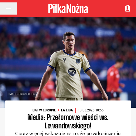
Przejdź do treści
IMAGO/PRESSFOCUS
LIGI W EUROPIE
LA LIGA
13.05.2026 10:55
Media: Przełomowe wieści ws.
Lewandowskiego!
Coraz więcej wskazuje na to, że po zakończeniu