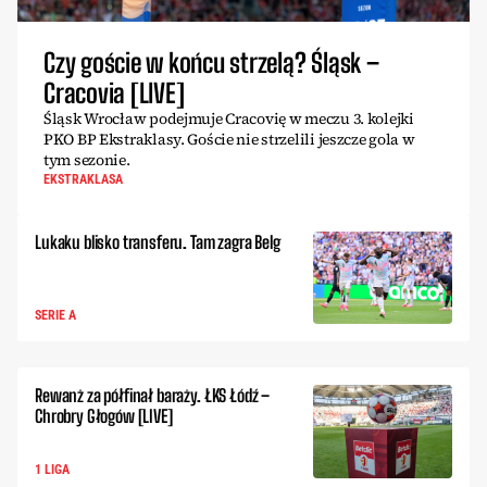
Czy goście w końcu strzelą? Śląsk –
Cracovia [LIVE]
Śląsk Wrocław podejmuje Cracovię w meczu 3. kolejki
PKO BP Ekstraklasy. Goście nie strzelili jeszcze gola w
tym sezonie.
EKSTRAKLASA
Lukaku blisko transferu. Tam zagra Belg
SERIE A
Rewanż za półfinał baraży. ŁKS Łódź –
Chrobry Głogów [LIVE]
1 LIGA