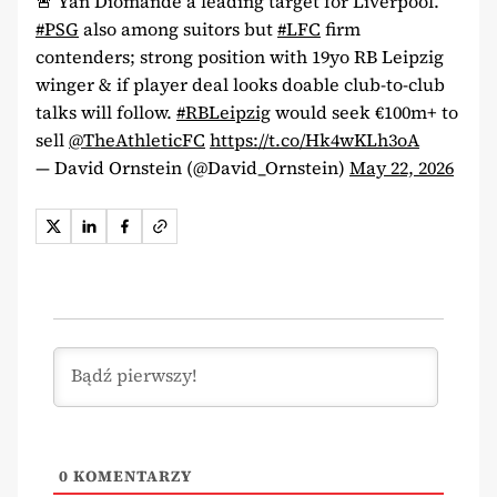
🚨 Yan Diomande a leading target for Liverpool.
#PSG
also among suitors but
#LFC
firm
contenders; strong position with 19yo RB Leipzig
winger & if player deal looks doable club-to-club
talks will follow.
#RBLeipzig
would seek €100m+ to
sell
@TheAthleticFC
https://t.co/Hk4wKLh3oA
— David Ornstein (@David_Ornstein)
May 22, 2026
0
KOMENTARZY