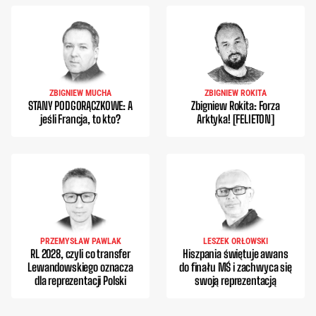
ZBIGNIEW MUCHA
ZBIGNIEW ROKITA
STANY PODGORĄCZKOWE: A
Zbigniew Rokita: Forza
jeśli Francja, to kto?
Arktyka! [FELIETON]
PRZEMYSŁAW PAWLAK
LESZEK ORŁOWSKI
RL 2028, czyli co transfer
Hiszpania świętuje awans
Lewandowskiego oznacza
do finału MŚ i zachwyca się
dla reprezentacji Polski
swoją reprezentacją