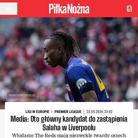
Przejdź do treści
IMAGO/PRESSFOCUS
LIGI W EUROPIE
PREMIER LEAGUE
22.05.2026 23:02
Media: Oto główny kandydat do zastąpienia
Salaha w Liverpoolu
Włodarze The Reds mają niezwykle twardy orzech