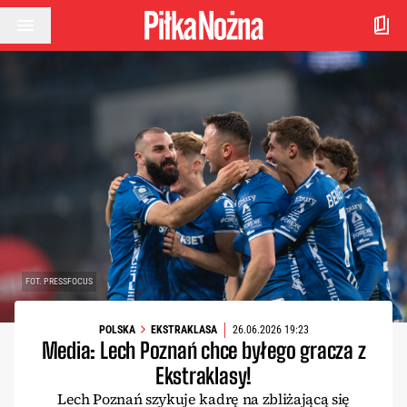
Przejdź do treści
FOT. PRESSFOCUS
POLSKA
EKSTRAKLASA
26.06.2026 19:23
Media: Lech Poznań chce byłego gracza z
Ekstraklasy!
Lech Poznań szykuje kadrę na zbliżającą się