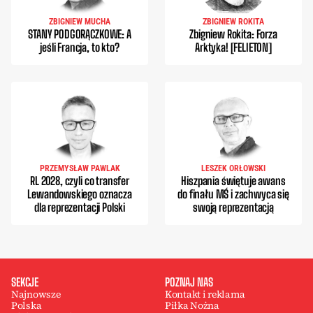
ZBIGNIEW MUCHA
ZBIGNIEW ROKITA
STANY PODGORĄCZKOWE: A
Zbigniew Rokita: Forza
jeśli Francja, to kto?
Arktyka! [FELIETON]
PRZEMYSŁAW PAWLAK
LESZEK ORŁOWSKI
RL 2028, czyli co transfer
Hiszpania świętuje awans
Lewandowskiego oznacza
do finału MŚ i zachwyca się
dla reprezentacji Polski
swoją reprezentacją
SEKCJE
POZNAJ NAS
Najnowsze
Kontakt i reklama
Polska
Piłka Nożna