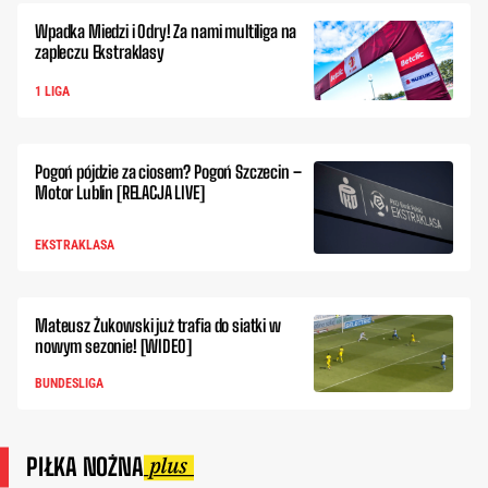
Wpadka Miedzi i Odry! Za nami multiliga na
zapleczu Ekstraklasy
1 LIGA
Pogoń pójdzie za ciosem? Pogoń Szczecin –
Motor Lublin [RELACJA LIVE]
EKSTRAKLASA
Mateusz Żukowski już trafia do siatki w
nowym sezonie! [WIDEO]
BUNDESLIGA
PIŁKA NOŻNA