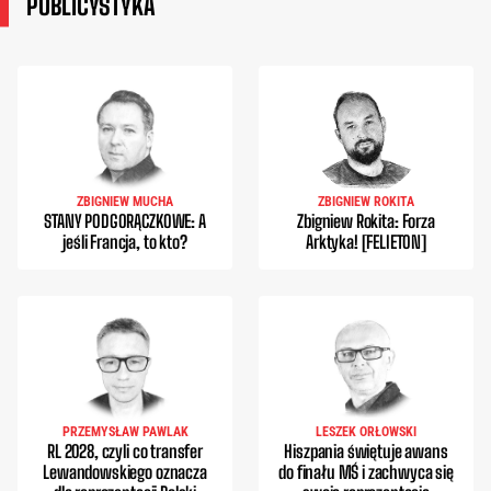
PUBLICYSTYKA
ZBIGNIEW MUCHA
ZBIGNIEW ROKITA
STANY PODGORĄCZKOWE: A
Zbigniew Rokita: Forza
jeśli Francja, to kto?
Arktyka! [FELIETON]
PRZEMYSŁAW PAWLAK
LESZEK ORŁOWSKI
RL 2028, czyli co transfer
Hiszpania świętuje awans
Lewandowskiego oznacza
do finału MŚ i zachwyca się