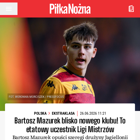
Przejdź do treści
FOT. WERONIKA MORCISZEK / PRESSFOCUS
POLSKA
EKSTRAKLASA
26.06.2026 11:21
Bartosz Mazurek blisko nowego klubu! To
etatowy uczestnik Ligi Mistrzów
Bartosz Mazurek opuści szeregi drużyny Jagiellonii