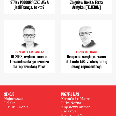
STANY PODGORĄCZKOWE: A
Zbigniew Rokita: Forza
jeśli Francja, to kto?
Arktyka! [FELIETON]
PRZEMYSŁAW PAWLAK
LESZEK ORŁOWSKI
RL 2028, czyli co transfer
Hiszpania świętuje awans
Lewandowskiego oznacza
do finału MŚ i zachwyca się
dla reprezentacji Polski
swoją reprezentacją
SEKCJE
POZNAJ NAS
Najnowsze
Kontakt i reklama
Polska
Piłka Nożna
Ligi w Europie
Kup nowy numer
Redakcja
Plebiscyt PN