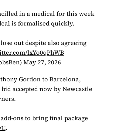
illed in a medical for this week
deal is formalised quickly.
lose out despite also agreeing
witter.com/lxYo0qPhWB
cobsBen)
May 27, 2026
thony Gordon to Barcelona,
al bid accepted now by Newcastle
wners.
 add-ons to bring final package
FC
.