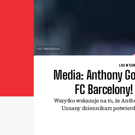
FOT. PRESSFOCUS
LIGI W EU
Media: Anthony G
FC Barcelony!
Wszytko wskazuje na to, że Ant
Uznany dziennikarz potwierdz