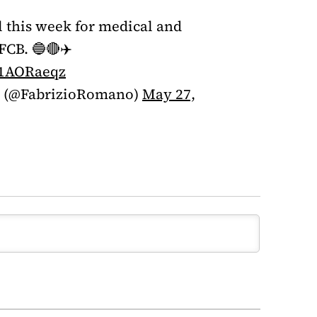
l this week for medical and
FCB. 🔵🔴✈️
M1AORaeqz
o (@FabrizioRomano)
May 27,