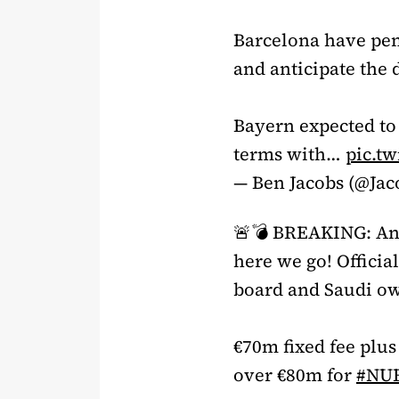
Barcelona have penc
and anticipate the 
Bayern expected to 
terms with…
pic.t
— Ben Jacobs (@Ja
🚨💣 BREAKING: An
here we go! Offici
board and Saudi o
€70m fixed fee plus
over €80m for
#NU