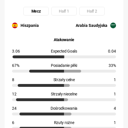
Mecz
Half 1
Half 2
Uczestnik: Hiszpania
Uczestnik: Arabia Saudyjska
Hiszpania
Arabia Saudyjska
Atakowanie
3.06
Expected Goals
0.04
67%
Posiadanie piłki
33%
8
Strzały celne
1
12
Strzały niecelne
1
24
Dośrodkowania
4
6
Rzuty rożne
1