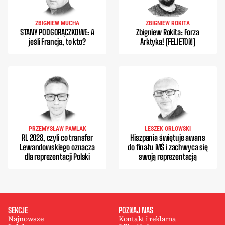
ZBIGNIEW MUCHA
ZBIGNIEW ROKITA
STANY PODGORĄCZKOWE: A
Zbigniew Rokita: Forza
jeśli Francja, to kto?
Arktyka! [FELIETON]
PRZEMYSŁAW PAWLAK
LESZEK ORŁOWSKI
RL 2028, czyli co transfer
Hiszpania świętuje awans
Lewandowskiego oznacza
do finału MŚ i zachwyca się
dla reprezentacji Polski
swoją reprezentacją
SEKCJE
POZNAJ NAS
Najnowsze
Kontakt i reklama