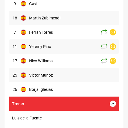
9
Gavi
18
Martin Zubimendi
7
Ferran Torres
6.1
11
Yeremy Pino
6.2
17
Nico Williams
6.0
25
Victor Munoz
26
Borja Iglesias
Trener
Luis de la Fuente