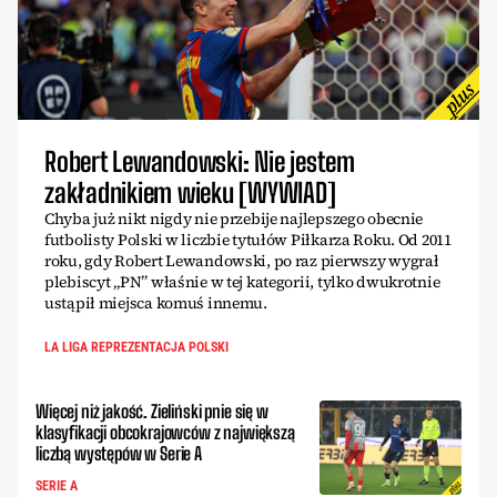
Robert Lewandowski: Nie jestem
zakładnikiem wieku [WYWIAD]
Chyba już nikt nigdy nie przebije najlepszego obecnie
futbolisty Polski w liczbie tytułów Piłkarza Roku. Od 2011
roku, gdy Robert Lewandowski, po raz pierwszy wygrał
plebiscyt „PN” właśnie w tej kategorii, tylko dwukrotnie
ustąpił miejsca komuś innemu.
LA LIGA REPREZENTACJA POLSKI
Więcej niż jakość. Zieliński pnie się w
klasyfikacji obcokrajowców z największą
liczbą występów w Serie A
SERIE A