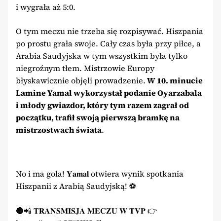
i wygrała aż 5:0.
O tym meczu nie trzeba się rozpisywać. Hiszpania
po prostu grała swoje. Cały czas była przy piłce, a
Arabia Saudyjska w tym wszystkim była tylko
niegroźnym tłem. Mistrzowie Europy
błyskawicznie objęli prowadzenie.
W 10. minucie
Lamine Yamal wykorzystał podanie Oyarzabala
i młody gwiazdor, który tym razem zagrał od
początku, trafił swoją pierwszą bramkę na
mistrzostwach świata
.
No i ma gola! 𝐘𝐚𝐦𝐚𝐥 otwiera wynik spotkania
Hiszpanii z Arabią Saudyjską! ⚽️
🔴📲 𝐓𝐑𝐀𝐍𝐒𝐌𝐈𝐒𝐉𝐀 𝐌𝐄𝐂𝐙𝐔 𝐖 𝐓𝐕𝐏 👉