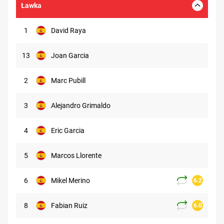
Ławka
1
David Raya
13
Joan Garcia
2
Marc Pubill
3
Alejandro Grimaldo
4
Eric Garcia
5
Marcos Llorente
6
Mikel Merino
6.2
8
Fabian Ruiz
6.0