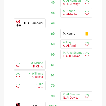
A. Al-Hamdan
46'
M. Al-Juwayr
M. Kanno
46'
A. Alkhaibari
49'
H. Al Tambakti
4
-
0
60'
M. Kanno
A. Hajji
60'
A. Al Amri
M. A. Al Shamat
60'
F. Al-Buraikan
M. Merino
61'
D. Olmo
N. Williams
61'
A. Baena
F. Ruiz
70'
Pedri
K. Al Ghannam
90'
N. Al-Dawsari