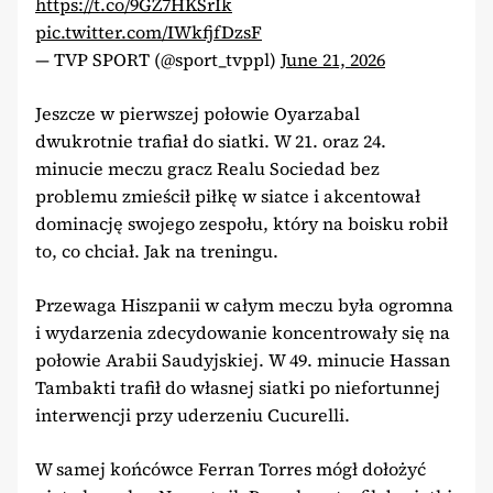
https://t.co/9GZ7HKSrIk
pic.twitter.com/IWkfjfDzsF
— TVP SPORT (@sport_tvppl)
June 21, 2026
Jeszcze w pierwszej połowie Oyarzabal
dwukrotnie trafiał do siatki. W 21. oraz 24.
minucie meczu gracz Realu Sociedad bez
problemu zmieścił piłkę w siatce i akcentował
dominację swojego zespołu, który na boisku robił
to, co chciał. Jak na treningu.
Przewaga Hiszpanii w całym meczu była ogromna
i wydarzenia zdecydowanie koncentrowały się na
połowie Arabii Saudyjskiej. W 49. minucie Hassan
Tambakti trafił do własnej siatki po niefortunnej
interwencji przy uderzeniu Cucurelli.
W samej końcówce Ferran Torres mógł dołożyć