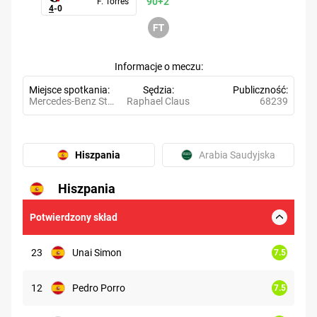
90+2'
F. Torres
4
-
0
Informacje o meczu
Miejsce spotkania
Sędzia
Publiczność
Mercedes-Benz Stadium
Raphael Claus
68239
Hiszpania
Arabia Saudyjska
Hiszpania
6.73
Potwierdzony skład
23
Unai Simon
7.5
12
Pedro Porro
7.5