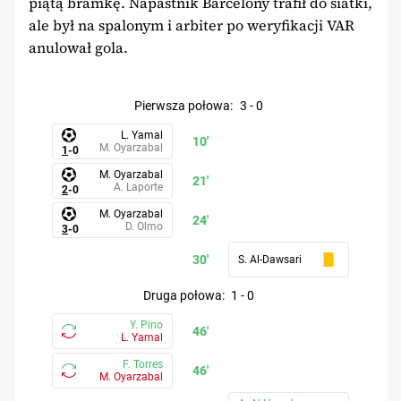
piątą bramkę. Napastnik Barcelony trafił do siatki,
ale był na spalonym i arbiter po weryfikacji VAR
anulował gola.
pierwsza połowa
:
3
-
0
L. Yamal
10'
M. Oyarzabal
1
-
0
M. Oyarzabal
21'
A. Laporte
2
-
0
M. Oyarzabal
24'
D. Olmo
3
-
0
30'
S. Al-Dawsari
druga połowa
:
1
-
0
Y. Pino
46'
L. Yamal
F. Torres
46'
M. Oyarzabal