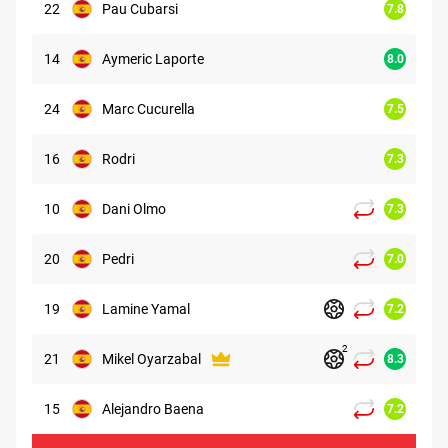
22
Pau Cubarsi
7.8
14
Aymeric Laporte
8.0
24
Marc Cucurella
7.5
16
Rodri
7.3
10
Dani Olmo
7.3
20
Pedri
7.0
19
Lamine Yamal
7.2
2
21
Mikel Oyarzabal
8.3
15
Alejandro Baena
7.2