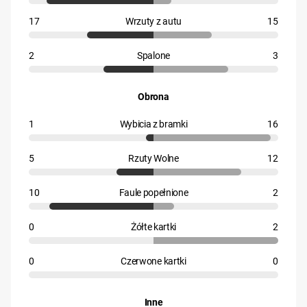
17
Wrzuty z autu
15
2
Spalone
3
Obrona
1
Wybicia z bramki
16
5
Rzuty Wolne
12
10
Faule popełnione
2
0
Żółte kartki
2
0
Czerwone kartki
0
Inne