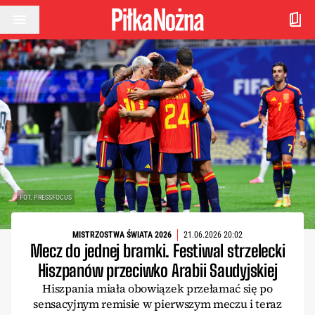
Przejdź do treści
FOT. PRESSFOCUS
MISTRZOSTWA ŚWIATA 2026
21.06.2026 20:02
Mecz do jednej bramki. Festiwal strzelecki
Hiszpanów przeciwko Arabii Saudyjskiej
Hiszpania miała obowiązek przełamać się po
sensacyjnym remisie w pierwszym meczu i teraz