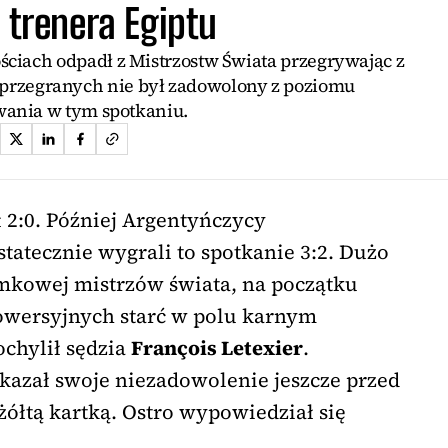
 trenera Egiptu
ciach odpadł z Mistrzostw Świata przegrywając z
 przegranych nie był zadowolony z poziomu
wania w tym spotkaniu.
 2:0. Później Argentyńczycy
tatecznie wygrali to spotkanie 3:2. Dużo
ramkowej mistrzów świata, na początku
owersyjnych starć w polu karnym
ochylił sędzia
François Letexier
.
kazał swoje niezadowolenie jeszcze przed
ółtą kartką. Ostro wypowiedział się