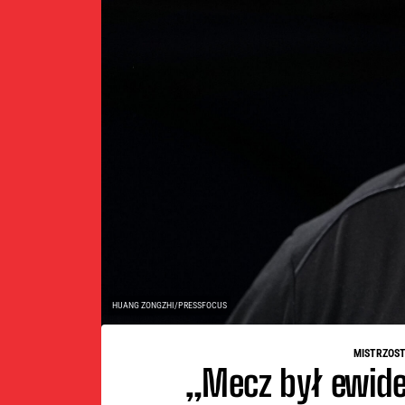
HUANG ZONGZHI/PRESSFOCUS
MISTRZOST
„Mecz był ewide