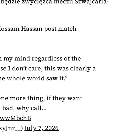
 będzie zwycięzca meczu Szwajcaria-
Hossam Hassan post match
on my mind regardless of the
 I don’t care, this was clearly a
he whole world saw it.”
one more thing, if they want
o bad, why call…
Ce7wwMbchB
kyJnr__)
July 7, 2026