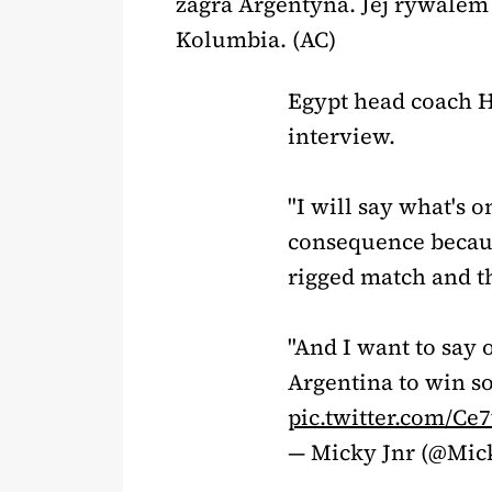
zagra Argentyna. Jej rywalem
Kolumbia. (AC)
Egypt head coach 
interview.
"I will say what's 
consequence because
rigged match and t
"And I want to say 
Argentina to win s
pic.twitter.com/
— Micky Jnr (@Mic