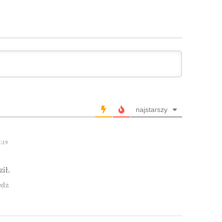
najstarszy
:19
ił.
edz