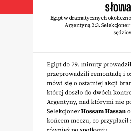
słowa
Egipt w dramatycznych okolicznoś
Argentyną 2:3. Selekcjoner
sędzio
Egipt do 79. minuty prowadził
przeprowadzili remontadę i os
mówi się o ostatniej akcji b
której doszło do dwóch kontr
Argentyny, nad którymi nie p
Selekcjoner
Hossam Hassan
o
końcem meczu, co przypłacił ż
również po spotkaniu.