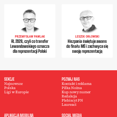
PRZEMYSŁAW PAWLAK
LESZEK ORŁOWSKI
RL 2028, czyli co transfer
Hiszpania świętuje awans
Lewandowskiego oznacza
do finału MŚ i zachwyca się
dla reprezentacji Polski
swoją reprezentacją
SEKCJE
POZNAJ NAS
Najnowsze
Kontakt i reklama
Polska
Piłka Nożna
Ligi w Europie
Kup nowy numer
Redakcja
Plebiscyt PN
Laureaci
APLIKACJA MOBILNA
SOCIAL MEDIA