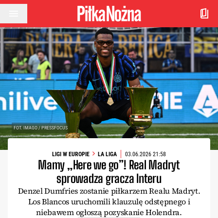
Przejdź do treści
FOT. IMAGO / PRESSFOCUS
LIGI W EUROPIE
LA LIGA
03.06.2026 21:58
Mamy „Here we go”! Real Madryt
sprowadza gracza Interu
Denzel Dumfries zostanie piłkarzem Realu Madryt.
Los Blancos uruchomili klauzulę odstępnego i
niebawem ogłoszą pozyskanie Holendra.