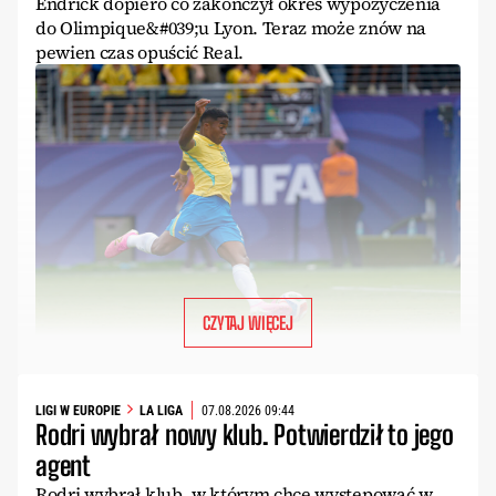
Endrick dopiero co zakończył okres wypożyczenia
do Olimpique&#039;u Lyon. Teraz może znów na
pewien czas opuścić Real.
CZYTAJ WIĘCEJ
LIGI W EUROPIE
LA LIGA
07.08.2026 09:44
Rodri wybrał nowy klub. Potwierdził to jego
agent
Rodri wybrał klub, w którym chce występować w