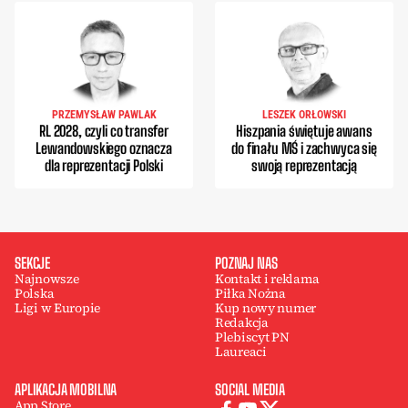
PRZEMYSŁAW PAWLAK
LESZEK ORŁOWSKI
RL 2028, czyli co transfer
Hiszpania świętuje awans
Lewandowskiego oznacza
do finału MŚ i zachwyca się
dla reprezentacji Polski
swoją reprezentacją
SEKCJE
POZNAJ NAS
Najnowsze
Kontakt i reklama
Polska
Piłka Nożna
Ligi w Europie
Kup nowy numer
Redakcja
Plebiscyt PN
Laureaci
APLIKACJA MOBILNA
SOCIAL MEDIA
App Store