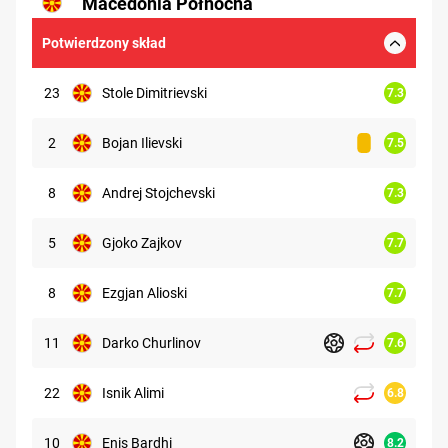
Macedonia Północna
Potwierdzony skład
23
Stole Dimitrievski
7.3
2
Bojan Ilievski
7.5
8
Andrej Stojchevski
7.3
5
Gjoko Zajkov
7.7
8
Ezgjan Alioski
7.7
11
Darko Churlinov
7.6
22
Isnik Alimi
6.8
10
Enis Bardhi
8.2