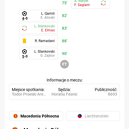
A. Netzer
75'
F. Saglam
L. Qamili
82'
E. Alioski
4
-
0
L. Stankovski
83'
E. Elmas
88'
R. Ramadani
L. Stankovski
90'
G. Zajkov
5
-
0
Informacje o meczu
Miejsce spotkania
Sędzia
Publiczność
Todor Proeski Arena
Horatiu Fesnic
8693
Macedonia Północna
Liechtenstein