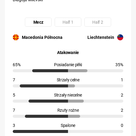
Mecz
Half 1
Half 2
Uczestnik: Macedonia Północna
Uczestnik: Liechtenstein
Macedonia Północna
Liechtenstein
Atakowanie
65%
Posiadanie piłki
35%
7
Strzały celne
1
5
Strzały niecelne
2
7
Rzuty rożne
2
3
Spalone
0