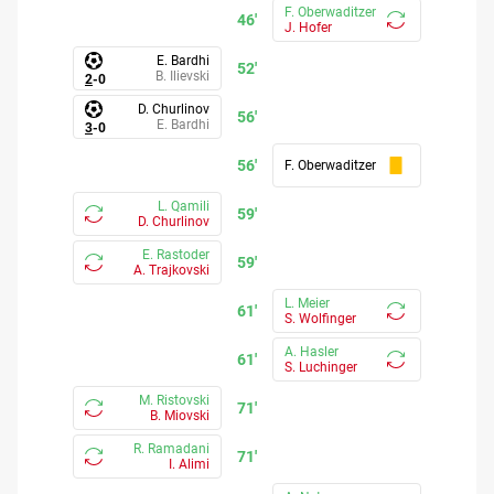
F. Oberwaditzer
46'
J. Hofer
E. Bardhi
52'
B. Ilievski
2
-
0
D. Churlinov
56'
E. Bardhi
3
-
0
56'
F. Oberwaditzer
L. Qamili
59'
D. Churlinov
E. Rastoder
59'
A. Trajkovski
L. Meier
61'
S. Wolfinger
A. Hasler
61'
S. Luchinger
M. Ristovski
71'
B. Miovski
R. Ramadani
71'
I. Alimi