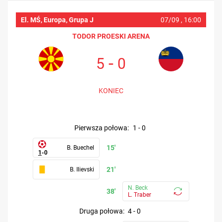
El. MŚ, Europa, Grupa J
07/09 ,
16:00
TODOR PROESKI ARENA
-
5
0
MKD
LIE
KONIEC
pierwsza połowa
:
1
-
0
15'
B. Buechel
1
-
0
21'
B. Ilievski
N. Beck
38'
L. Traber
druga połowa
:
4
-
0