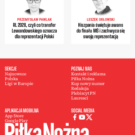
PRZEMYSŁAW PAWLAK
LESZEK ORŁOWSKI
RL 2028, czyli co transfer
Hiszpania świętuje awans
Lewandowskiego oznacza
do finału MŚ i zachwyca się
dla reprezentacji Polski
swoją reprezentacją
SEKCJE
POZNAJ NAS
Najnowsze
Kontakt i reklama
Polska
Piłka Nożna
Ligi w Europie
Kup nowy numer
Redakcja
Plebiscyt PN
Laureaci
APLIKACJA MOBILNA
SOCIAL MEDIA
App Store
Google Play