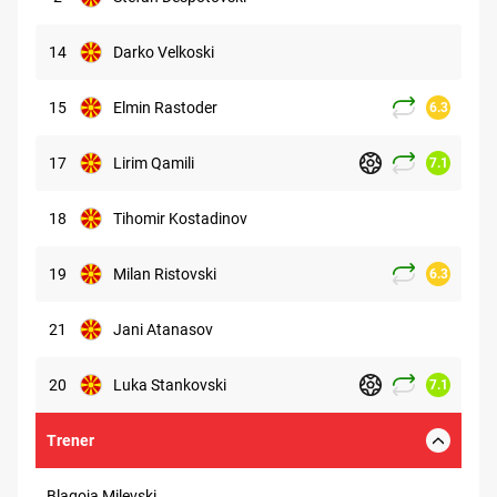
14
Darko Velkoski
15
Elmin Rastoder
6.3
17
Lirim Qamili
7.1
18
Tihomir Kostadinov
19
Milan Ristovski
6.3
21
Jani Atanasov
20
Luka Stankovski
7.1
Trener
Blagoja Milevski