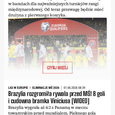
w barażach dla najważniejszych turniejów rangi
międzynarodowej. Od teraz przewagę będzie mieć
drużyna z pierwszego koszyka.
CZYTAJ WIĘCEJ
LIGI W EUROPIE
ELIMINACJE MŚ 2026
01.06.2026 08:39
Brazylia rozgromiła rywala przed MŚ! 8 goli
i cudowna bramka Viniciusa [WIDEO]
Brazylia wygrała aż 6:2 z Panamą w meczu
towarzyskim przed mundialem. Pięknego gola