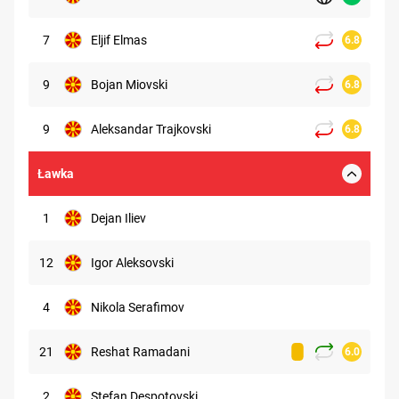
7
Eljif Elmas
6.8
9
Bojan Miovski
6.8
9
Aleksandar Trajkovski
6.8
Ławka
1
Dejan Iliev
12
Igor Aleksovski
4
Nikola Serafimov
21
Reshat Ramadani
6.0
2
Stefan Despotovski