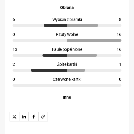
Obrona
6
Wybicia z bramki
8
0
Rzuty Wolne
16
13
Faule popełnione
16
2
Żółte kartki
1
0
Czerwone kartki
0
Inne