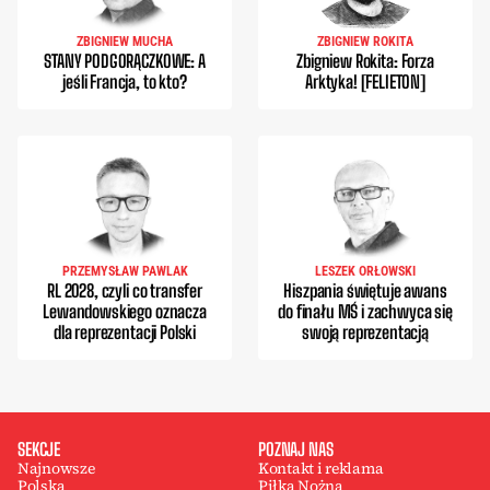
ZBIGNIEW MUCHA
ZBIGNIEW ROKITA
STANY PODGORĄCZKOWE: A
Zbigniew Rokita: Forza
jeśli Francja, to kto?
Arktyka! [FELIETON]
PRZEMYSŁAW PAWLAK
LESZEK ORŁOWSKI
RL 2028, czyli co transfer
Hiszpania świętuje awans
Lewandowskiego oznacza
do finału MŚ i zachwyca się
dla reprezentacji Polski
swoją reprezentacją
SEKCJE
POZNAJ NAS
Najnowsze
Kontakt i reklama
Polska
Piłka Nożna