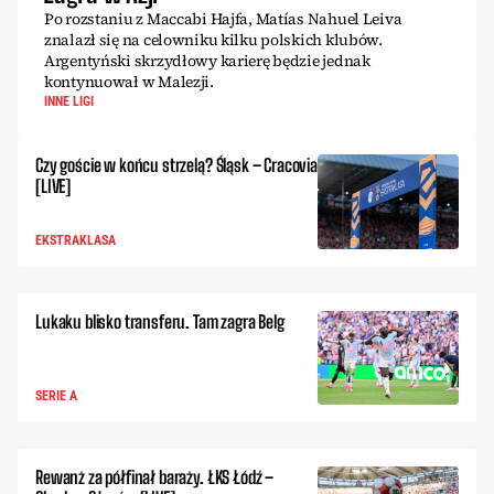
Po rozstaniu z Maccabi Hajfa, Matías Nahuel Leiva
znalazł się na celowniku kilku polskich klubów.
Argentyński skrzydłowy karierę będzie jednak
kontynuował w Malezji.
INNE LIGI
Czy goście w końcu strzelą? Śląsk – Cracovia
[LIVE]
EKSTRAKLASA
Lukaku blisko transferu. Tam zagra Belg
SERIE A
Rewanż za półfinał baraży. ŁKS Łódź –