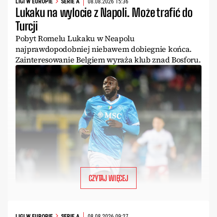
LIGI W EUROPIE
SERIE A
08.08.2026 15:36
Lukaku na wylocie z Napoli. Może trafić do
Turcji
Pobyt Romelu Lukaku w Neapolu
najprawdopodobniej niebawem dobiegnie końca.
Zainteresowanie Belgiem wyraża klub znad Bosforu.
CZYTAJ WIĘCEJ
LIGI W EUROPIE
SERIE A
08.08.2026 09:27