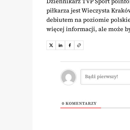
Dziennikarz TVP Sport poinf
piłkarza jest Wieczysta Krakó
debiutem na poziomie polskie
więcej informacji, ale może by
0
KOMENTARZY