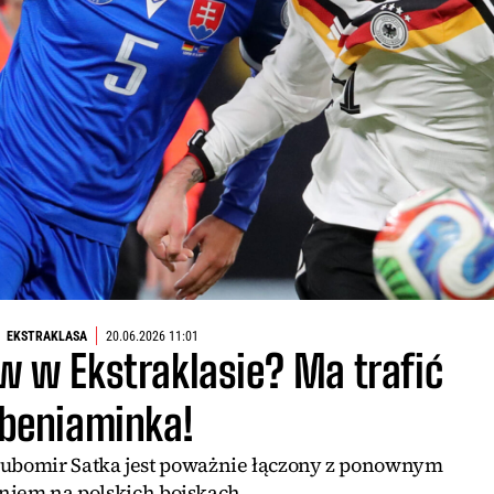
EKSTRAKLASA
20.06.2026 11:01
w w Ekstraklasie? Ma trafić
 beniaminka!
! Lubomir Satka jest poważnie łączony z ponownym
iem na polskich boiskach.