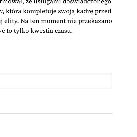
ormował, że usługami doświadczonego
w, która kompletuje swoją kadrę przed
j elity. Na ten moment nie przekazano
ć to tylko kwestia czasu.