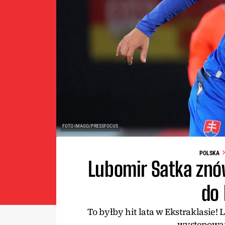
FOTO IMAGO/PRESSFOCUS
POLSKA
Lubomir Satka znó
do
To byłby hit lata w Ekstraklasie
występowan