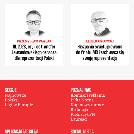
PRZEMYSŁAW PAWLAK
LESZEK ORŁOWSKI
RL 2028, czyli co transfer
Hiszpania świętuje awans
Lewandowskiego oznacza
do finału MŚ i zachwyca się
dla reprezentacji Polski
swoją reprezentacją
SEKCJE
POZNAJ NAS
Najnowsze
Kontakt i reklama
Polska
Piłka Nożna
Ligi w Europie
Kup nowy numer
Redakcja
Plebiscyt PN
Laureaci
APLIKACJA MOBILNA
SOCIAL MEDIA