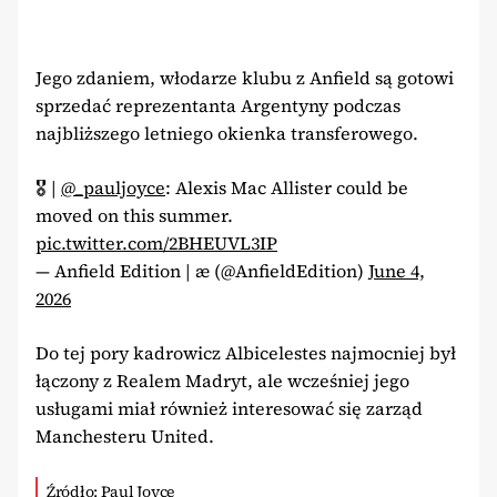
Jego zdaniem, włodarze klubu z Anfield są gotowi
sprzedać reprezentanta Argentyny podczas
najbliższego letniego okienka transferowego.
🎖️ |
@_pauljoyce
: Alexis Mac Allister could be
moved on this summer.
pic.twitter.com/2BHEUVL3IP
— Anfield Edition | æ (@AnfieldEdition)
June 4,
2026
Do tej pory kadrowicz Albicelestes najmocniej był
łączony z Realem Madryt, ale wcześniej jego
usługami miał również interesować się zarząd
Manchesteru United.
Źródło: Paul Joyce