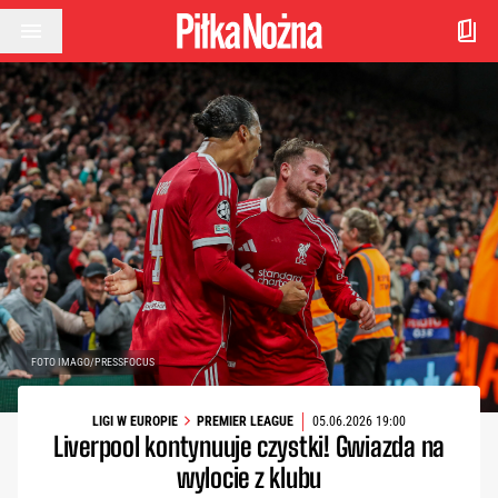
Przejdź do treści
FOTO IMAGO/PRESSFOCUS
LIGI W EUROPIE
PREMIER LEAGUE
05.06.2026 19:00
Liverpool kontynuuje czystki! Gwiazda na
wylocie z klubu