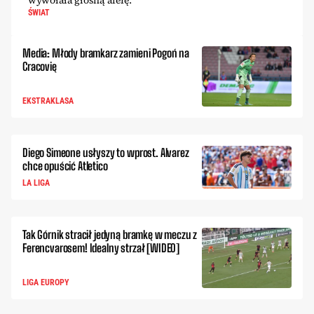
wywołała głośną aferę.
ŚWIAT
Media: Młody bramkarz zamieni Pogoń na
Cracovię
EKSTRAKLASA
Diego Simeone usłyszy to wprost. Alvarez
chce opuścić Atletico
LA LIGA
Tak Górnik stracił jedyną bramkę w meczu z
Ferencvarosem! Idealny strzał [WIDEO]
LIGA EUROPY