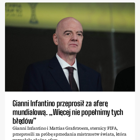
Gianni Infantino przeprosił za aferę
mundialową. „Więcej nie popełnimy tych
błędów”
Gianni Infantino i Mattias Grafstroem, sternicy FIFA,
przeprosili za próbę sprzedania mistrzostw świata, która