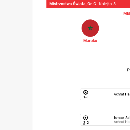
Mistrzostwa Świata, Gr. C
Kolejka
3
ME
Maroko
Achraf Ha
1
-
1
Ismael Sai
Achraf Ha
2
-
2