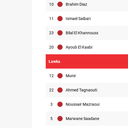
10
Brahim Diaz
11
Ismael Saibari
23
Bilal El Khannouss
20
Ayoub El Kaabi
Ławka
12
Munir
22
Ahmed Tagnaouti
3
Noussair Mazraoui
5
Marwane Saadane