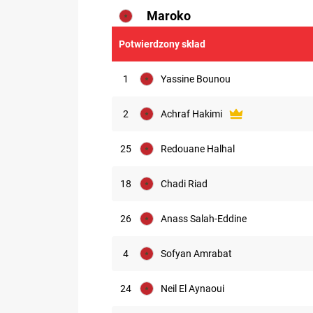
Maroko
6.27
Potwierdzony skład
1
Yassine Bounou
2
Achraf Hakimi
25
Redouane Halhal
18
Chadi Riad
26
Anass Salah-Eddine
4
Sofyan Amrabat
24
Neil El Aynaoui