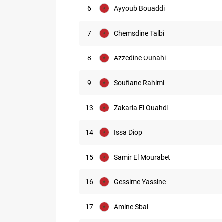
6
Ayyoub Bouaddi
7
Chemsdine Talbi
8
Azzedine Ounahi
9
Soufiane Rahimi
13
Zakaria El Ouahdi
14
Issa Diop
15
Samir El Mourabet
16
Gessime Yassine
17
Amine Sbai