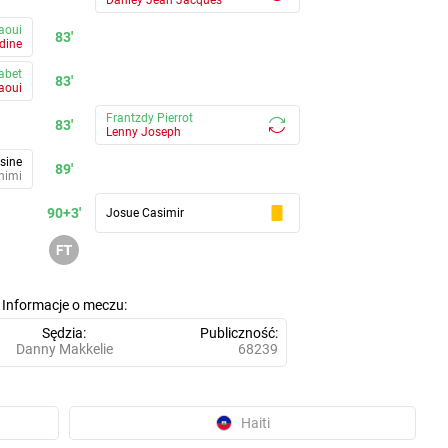
aoui
83'
dine
abet
83'
naoui
Frantzdy Pierrot
83'
Lenny Joseph
sine
89'
himi
90+3'
Josue Casimir
Informacje o meczu
Sędzia
Publiczność
Danny Makkelie
68239
Haiti