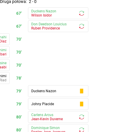
druga połowa
:
2
-
0
Duckens Nazon
67'
Wilson Isidor
Don Deedson Louicius
67'
Ruben Providence
nahi
70'
Diaz
himi
70'
bari
sine
70'
aabi
himi
78'
Riad
79'
Duckens Nazon
79'
Johny Placide
Carlens Arcus
80'
Jean-Kevin Duverne
Dominique Simon
80'
Danley Jean Jacques