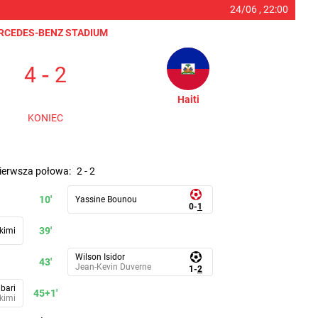
24/06 ,
22:00
RCEDES-BENZ STADIUM
-
4
2
Haiti
KONIEC
pierwsza połowa
:
2
-
2
10'
Yassine Bounou
0
-
1
39'
kimi
Wilson Isidor
43'
Jean-Kevin Duverne
1
-
2
bari
45+1'
kimi