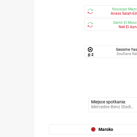
Noussair Mazr
Anass Salah-Ed
Samir El Mour
Neil El Ay
Gessime Yas
Soufiane Ra
4
-
2
Miejsce spotkania
Mercedes-Benz Stadium
Maroko