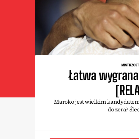
MISTRZOST
Łatwa wygrana 
[REL
Maroko jest wielkim kandydatem
do zera? Śle