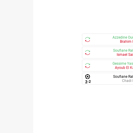
Azzedine Ou
Brahim 
Soufiane Ra
Ismael Sai
Gessime Yas
Ayoub El K
Soufiane Ra
Chadi 
3
-
2