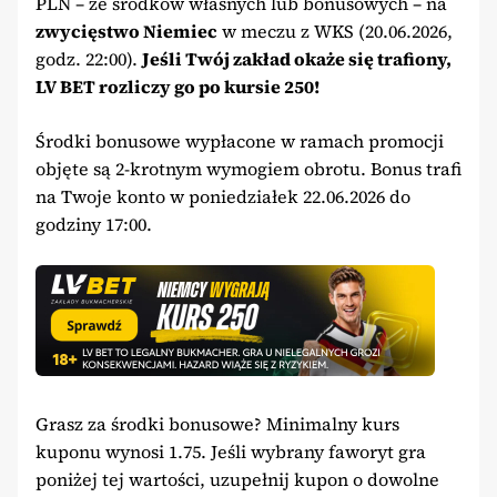
PLN – ze środków własnych lub bonusowych – na
zwycięstwo Niemiec
w meczu z WKS (20.06.2026,
godz. 22:00).
Jeśli Twój zakład okaże się trafiony,
LV BET rozliczy go po kursie 250!
Środki bonusowe wypłacone w ramach promocji
objęte są 2-krotnym wymogiem obrotu. Bonus trafi
na Twoje konto w poniedziałek 22.06.2026 do
godziny 17:00.
Grasz za środki bonusowe? Minimalny kurs
kuponu wynosi 1.75. Jeśli wybrany faworyt gra
poniżej tej wartości, uzupełnij kupon o dowolne