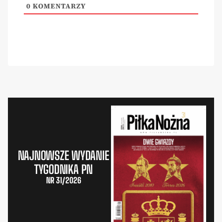
0
KOMENTARZY
NAJNOWSZE WYDANIE
TYGODNIKA PN
NR 31/2026