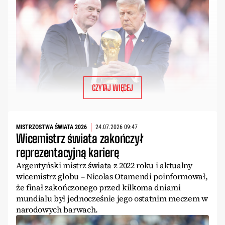
CZYTAJ WIĘCEJ
MISTRZOSTWA ŚWIATA 2026
24.07.2026 09:47
Wicemistrz świata zakończył
reprezentacyjną karierę
Argentyński mistrz świata z 2022 roku i aktualny
wicemistrz globu – Nicolas Otamendi poinformował,
że finał zakończonego przed kilkoma dniami
mundialu był jednocześnie jego ostatnim meczem w
narodowych barwach.