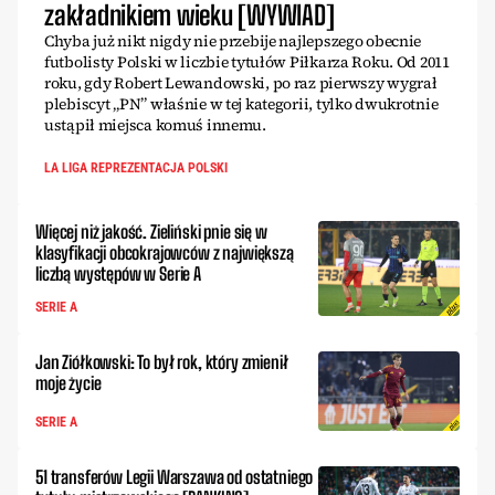
zakładnikiem wieku [WYWIAD]
Chyba już nikt nigdy nie przebije najlepszego obecnie
futbolisty Polski w liczbie tytułów Piłkarza Roku. Od 2011
roku, gdy Robert Lewandowski, po raz pierwszy wygrał
plebiscyt „PN” właśnie w tej kategorii, tylko dwukrotnie
ustąpił miejsca komuś innemu.
LA LIGA REPREZENTACJA POLSKI
Więcej niż jakość. Zieliński pnie się w
klasyfikacji obcokrajowców z największą
liczbą występów w Serie A
SERIE A
Jan Ziółkowski: To był rok, który zmienił
moje życie
SERIE A
51 transferów Legii Warszawa od ostatniego