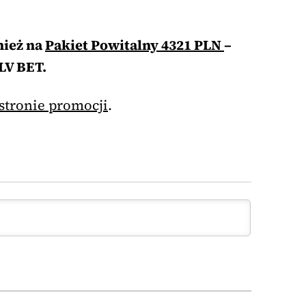
nież na
Pakiet Powitalny 4321 PLN
–
LV BET.
stronie promocji
.