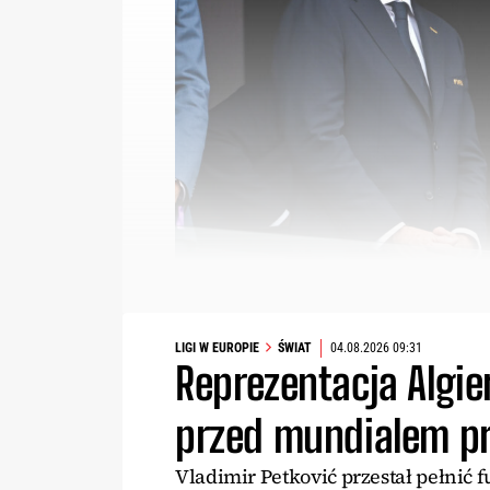
LIGI W EUROPIE
ŚWIAT
04.08.2026 09:31
Reprezentacja Algier
przed mundialem pr
Vladimir Petković przestał pełnić f