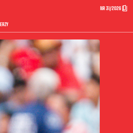
NR 31/2026
ERZY