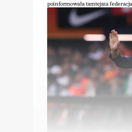
poinformowała tamtejsza federacja 