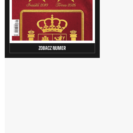
ZOBACZ NUMER