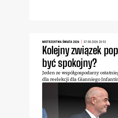
MISTRZOSTWA ŚWIATA 2026
07.08.2026 20:53
Kolejny związek pop
być spokojny?
Jeden ze współgospodarzy ostatnie
dla reelekcji dla Gianniego Infanti