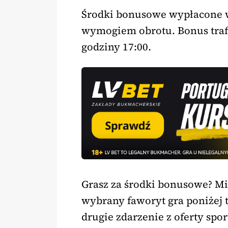
Środki bonusowe wypłacone w
wymogiem obrotu. Bonus trafi
godziny 17:00.
Grasz za środki bonusowe? Mi
wybrany faworyt gra poniżej 
drugie zdarzenie z oferty spor