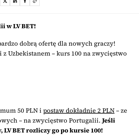
ii w LV BET!
bardzo dobrą ofertę dla nowych graczy!
 z Uzbekistanem – kurs 100 na zwycięstwo
nimum 50 PLN i
postaw dokładnie 2 PLN
– ze
wych – na zwycięstwo Portugalii.
Jeśli
, LV BET rozliczy go po kursie 100!