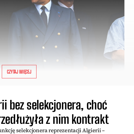
CZYTAJ WIĘCEJ
ii bez selekcjonera, choć
zedłużyła z nim kontrakt
unkcję selekcjonera reprezentacji Algierii –