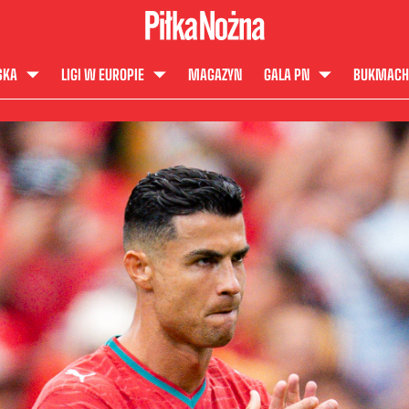
SKA
LIGI W EUROPIE
MAGAZYN
GALA PN
BUKMACH