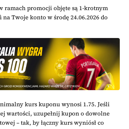
 ramach promocji objęte są 1-krotnym
 na Twoje konto w środę 24.06.2026 do
nimalny kurs kuponu wynosi 1.75. Jeśli
tej wartości, uzupełnij kupon o dowolne
towej – tak, by łączny kurs wyniósł co