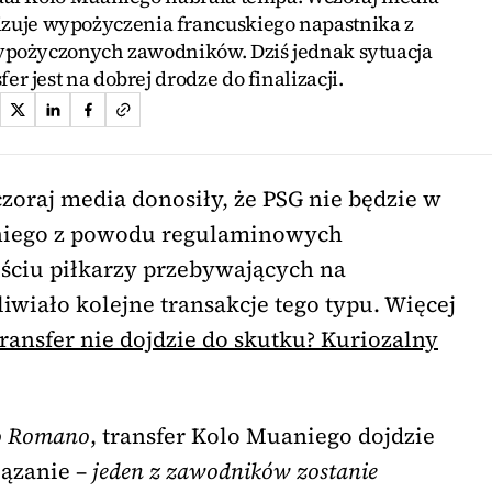
izuje wypożyczenia francuskiego napastnika z
ypożyczonych zawodników. Dziś jednak sytuacja
fer jest na dobrej drodze do finalizacji.
zoraj media donosiły, że PSG nie będzie w
niego z powodu regulaminowych
eściu piłkarzy przebywających na
wiało kolejne transakcje tego typu. Więcej
transfer nie dojdzie do skutku? Kuriozalny
io Romano
, transfer Kolo Muaniego dojdzie
iązanie –
jeden z zawodników zostanie