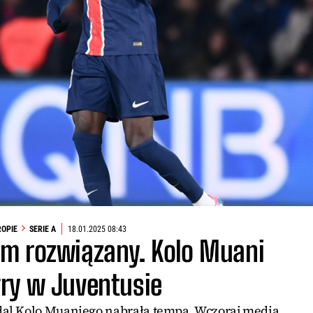
ROPIE
SERIE A
18.01.2025 08:43
em rozwiązany. Kolo Muani
gry w Juventusie
dal Kolo Muaniego nabrała tempa. Wczoraj media