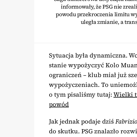
informowały, że PSG nie zreal
powodu przekroczenia limitu w
uległa zmianie, a trans
Sytuacja była dynamiczna. Wc
stanie wypożyczyć Kolo Mua
ograniczeń – klub miał już sz
wypożyczeniach. To uniemożli
o tym pisaliśmy tutaj:
Wielki 
powód
Jak jednak podaje dziś
Fabriz
do skutku. PSG znalazło rozw