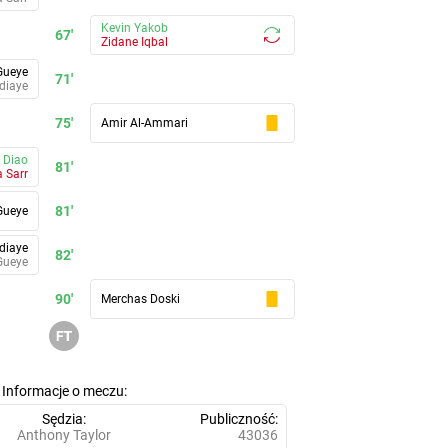
Kevin Yakob
67'
Zidane Iqbal
Gueye
71'
diaye
75'
Amir Al-Ammari
 Diao
81'
a Sarr
81'
Gueye
diaye
82'
Gueye
90'
Merchas Doski
Informacje o meczu
Sędzia
Publiczność
Anthony Taylor
43036