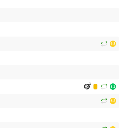
6.3
2
8.2
6.3