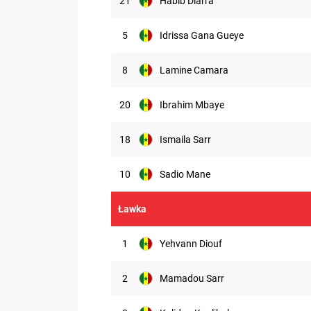
21
Habib Diarra
5
Idrissa Gana Gueye
8
Lamine Camara
20
Ibrahim Mbaye
18
Ismaila Sarr
10
Sadio Mane
Ławka
1
Yehvann Diouf
2
Mamadou Sarr