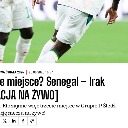
WA ŚWIATA 2026
26.06.2026 16:57
ie miejsce? Senegal – Irak
ACJA NA ŻYWO]
 Kto zajmie więc trzecie miejsce w Grupie I? Śledź
ację meczu na żywo!