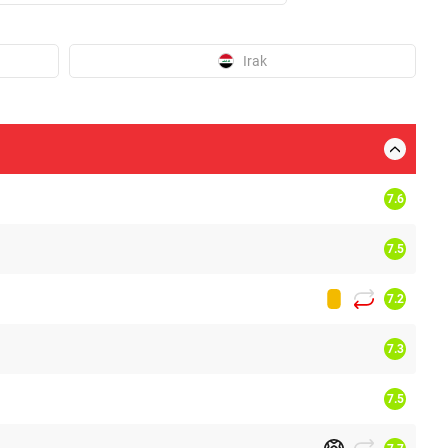
Irak
7.6
7.5
7.2
7.3
7.5