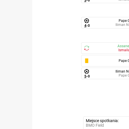
3
-
0
Pape 
Iliman N
4
-
0
Assane
Ismail
Pape 
Iliman N
Pape 
5
-
0
Miejsce spotkania
BMO Field