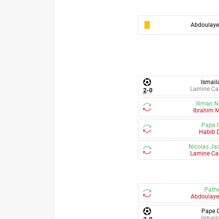
Abdoulaye
Ismail
Lamine C
2
-
0
Iliman N
Ibrahim 
Pape 
Habib D
Nicolas Ja
Lamine C
Pathe
Abdoulaye
Pape 
Ismail