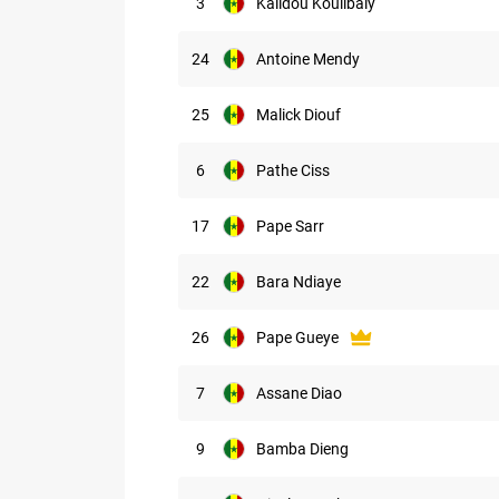
3
Kalidou Koulibaly
24
Antoine Mendy
25
Malick Diouf
6
Pathe Ciss
17
Pape Sarr
22
Bara Ndiaye
26
Pape Gueye
7
Assane Diao
9
Bamba Dieng