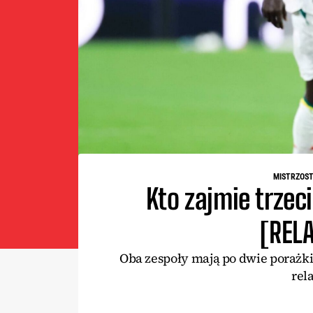
MISTRZOST
Kto zajmie trzec
[REL
Oba zespoły mają po dwie porażki.
rel