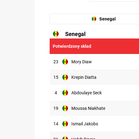
Senegal
Senegal
6.91
Potwierdzony skład
23
Mory Diaw
15
Krepin Diatta
4
Abdoulaye Seck
19
Moussa Niakhate
14
Ismail Jakobs