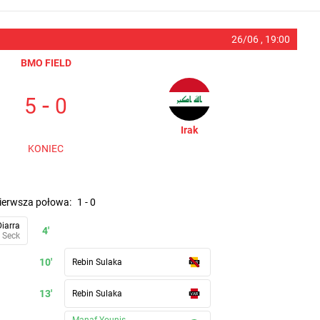
26/06 ,
19:00
BMO FIELD
-
5
0
Irak
KONIEC
pierwsza połowa
:
1
-
0
iarra
4'
 Seck
10'
Rebin Sulaka
13'
Rebin Sulaka