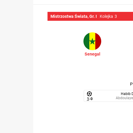
Mistrzostwa Świata, Gr. I
Kolejka
3
Senegal
Habib D
Abdoulaye
1
-
0