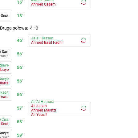
Manaf Younis
16'
Ahmed Qasem
18'
 Seck
druga połowa
:
4
-
0
Jalal Hassan
46'
Ahmed Basil Fadhil
a Sarr
56'
amara
diaye
56'
Mbaye
Gueye
56'
iarra
ckson
56'
amara
Ali Al Hamadi
Ali Jasim
57'
Ahmed Maknzi
Ali Yousif
 Ciss
58'
 Seck
Gueye
59'
a Sarr