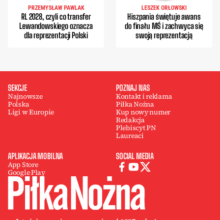
PRZEMYSŁAW PAWLAK
LESZEK ORŁOWSKI
RL 2028, czyli co transfer
Hiszpania świętuje awans
Lewandowskiego oznacza
do finału MŚ i zachwyca się
dla reprezentacji Polski
swoją reprezentacją
SEKCJE
POZNAJ NAS
Najnowsze
Kontakt i reklama
Polska
Piłka Nożna
Ligi w Europie
Kup nowy numer
Redakcja
Plebiscyt PN
Laureaci
APLIKACJA MOBILNA
SOCIAL MEDIA
App Store
Google Play